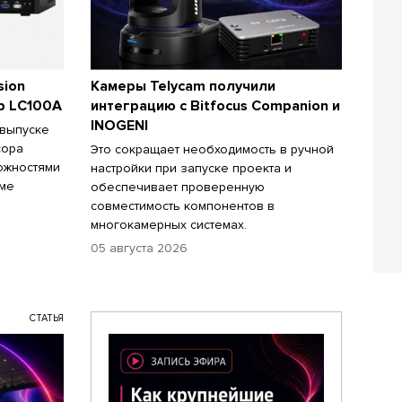
sion
Камеры Telycam получили
р LC100A
интеграцию с Bitfocus Companion и
INOGENI
 выпуске
сора
Это сокращает необходимость в ручной
ожностями
настройки при запуске проекта и
име
обеспечивает проверенную
совместимость компонентов в
многокамерных системах.
05 августа 2026
СТАТЬЯ