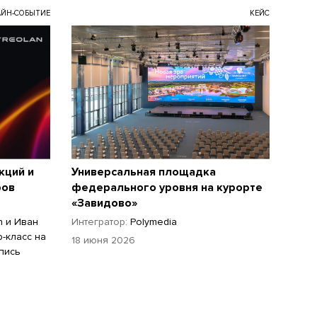
ЙН-СОБЫТИЕ
КЕЙС
кций и
Универсальная площадка
ров
федерального уровня на курорте
«Завидово»
n и Иван
Интегратор:
Polymedia
-класс на
18 июня 2026
пись