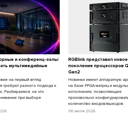
орные и конференц-залы:
RGBlink представил новое
рать мультимедийные
поколение процессоров Q
Gen2
жие на первый вгляд
Новинки имеют аппаратную ар
 требуют разного подхода к
на базе FPGA-матриц и модул
. Разбираемся, на что
исполнение, позволяющее
внимание при выборе
произвольно конфигурироват
количество входов/выходов.
2026
06 июля 2026