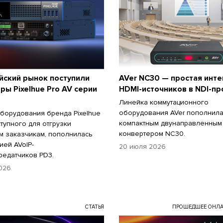
йский рынок поступили
AVer NC30 — простая инт
ры Pixelhue Pro AV серии
HDMI-источников в NDI-п
Линейка коммутационного
оборудования AVer пополнил
борудования бренда Pixelhue
компактным двунаправленным 
ступного для отгрузки
конвертером NC30.
м заказчикам, пополнилась
ией AVoIP-
20 июля 2026
едатчиков PD3.
026
СТАТЬЯ
ПРОШЕДШЕЕ ОНЛА