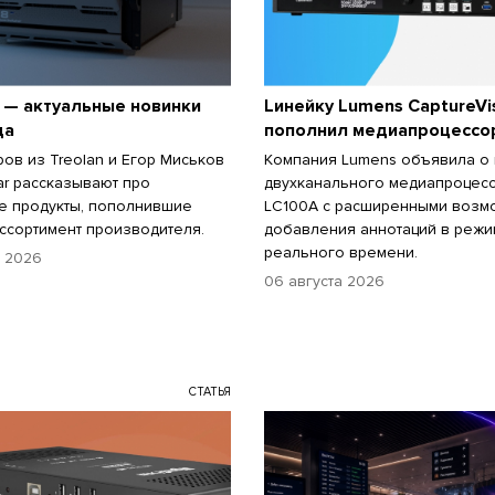
 — актуальные новинки
Lинейку Lumens CaptureVi
да
пополнил медиапроцессо
ров из Treolan и Егор Миськов
Компания Lumens объявила о
ar рассказывают про
двухканального медиапроцес
е продукты, пополнившие
LC100A с расширенными возм
ссортимент производителя.
добавления аннотаций в реж
реального времени.
а 2026
06 августа 2026
СТАТЬЯ