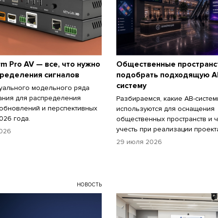
m Pro AV — все, что нужно
Общественные пространст
пределения сигналов
подобрать подходящую А
систему
уального модельного ряда
ания для распределения
Разбираемся, какие АВ-систе
 обновлений и перспективных
используются для оснащения
026 года.
общественных пространств и ч
учесть при реализации проект
026
29 июля 2026
НОВОСТЬ