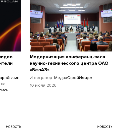
видео
Модернизация конференц-зала
ители
научно-технического центра ОАО
«БелАЗ»
Тарабычин
Интегратор:
МедиаСтройИмидж
 на
10 июля 2026
пись
НОВОСТЬ
НОВОСТЬ