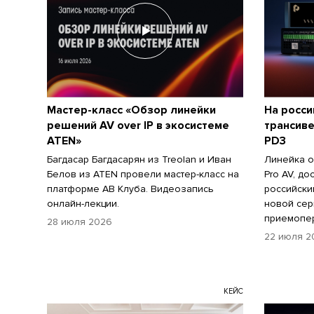
Мастер-класс «Обзор линейки
На росси
решений AV over IP в экосистеме
трансиве
ATEN»
PD3
Багдасар Багдасарян из Treolan и Иван
Линейка о
Белов из ATEN провели мастер-класс на
Pro AV, до
платформе АВ Клуба. Видеозапись
российски
онлайн-лекции.
новой сер
приемопер
28 июля 2026
22 июля 2
КЕЙС