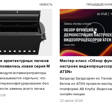
НОВОСТЬ
ПРОШЕДШЕЕ ОНЛА
е архитектурных лючков
Мастер-класс «Обзор фун
 появилась новая серия M
настроек видеопроцессо
ATEN»
 модули-вставки/ретракторы
аказываются отдельно, что
Багдасар Багдасарян из Treola
 переконфигурирование без
Белов из ATEN провели мастер
ости замены всего лючка.
платформе АВ Клуба. Видеоза
онлайн-лекции.
026
22 июня 2026