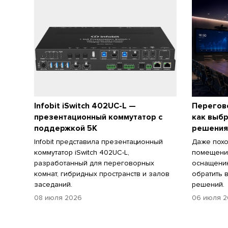
Infobit iSwitch 402UC-L —
Перегов
презентационный коммутатор c
как выб
поддержкой 5K
решения
Infobit представила презентационный
Даже похо
коммутатор iSwitch 402UC-L,
помещения
разработанный для переговорных
оснащению
комнат, гибридных пространств и залов
обратить 
заседаний.
решений.
08 июля 2026
06 июля 