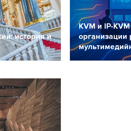
KVM и IP-KVM
ии: история и
организации 
мультимедий