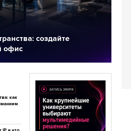
транства: создайте
 офис
ва: как
иманием
 IP и что