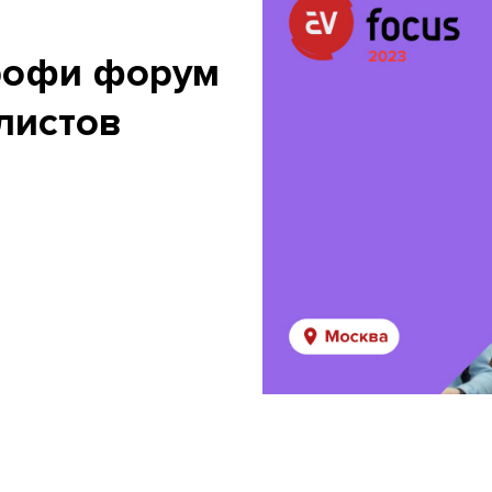
рофи форум
алистов