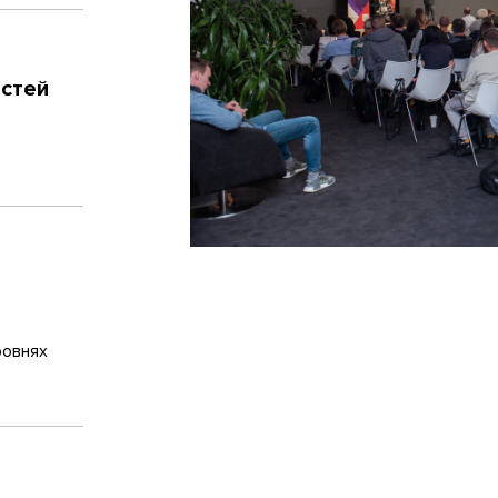
остей
ровнях