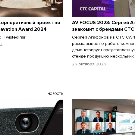
корпоративный проект по
AV FOCUS 2023: Сергей 
navation Award 2024
знакомит с брендами CTC
р:
TwistedPair
Сергей Агафонов из CTC CAP
рассказывает о работе компа
24
демонстрирует представленну
стенде продукцию нескольких
26 октября 2023
НОВОСТЬ