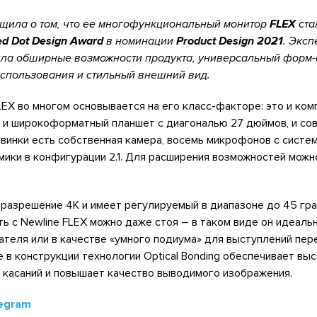
щила о том, что ее многофункциональный монитор
FLEX
ста
ed Dot Design Award
в номинации
Product Design 2021
. Эксп
ила обширные возможности продукта, универсальный форм-
спользования и стильный внешний вид.
EX во многом основывается на его класс-факторе: это и ком
, и широкоформатный планшет с диагональю 27 дюймов, и с
овинки есть собственная камера, восемь микрофонов с систе
мики в конфигурации 2.1. Для расширения возможностей мож
разрешение 4K и имеет регулируемый в диапазоне до 45 гра
ать с Newline FLEX можно даже стоя – в таком виде он идеаль
ателя или в качестве «умного подиума» для выступлений пе
 в конструкции технологии Optical Bonding обеспечивает вы
 касаний и повышает качество выводимого изображения.
egram