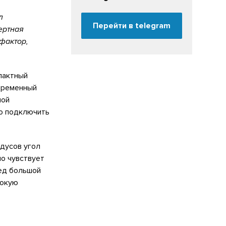
л
Перейти в telegram
ертная
фактор,
пактный
овременный
мой
но подключить
дусов угол
но чувствует
ред большой
сокую