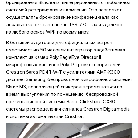
бронирования BlueJeans, интегрированная с глобальной
системой резервирования компании. Это позволяет
осущесталять бронирование конференц-зала как
локально через тач-панель TSS-770, так и удаленно –
из любого офиса WPP по всему миру.
В большой аудитории для официальных встреч
вместимостью 50 человек интегратор задействовал
комплект из камер Poly EagleEye Director II,
микрофонных массивов Poly IP, громкоговорителей
Crestron Saros PD4T-W-T с усилителями AMP-X300,
дисплея Samsung, беспроводной микрофонной системы
Shure MX, позволяющей спикерам перемещаться во
время выступления по помещению, беспроводной
презентационной системы Barco Clickshare CX30,
системы распределения сигналов Crestron Digitalmedia
и системы автоматизации Crestron.