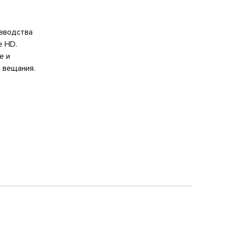
зводства
е HD.
е и
 вещания.