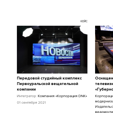
КЕЙС
Передовой студийный комплекс
Оснащен
Первоуральской вещательной
телевиз
компании
«Губерн
Интегратор:
Компания «Корпорация DNK»
Корпораци
модерниза
01 сентября 2021
Издательс
ведомости