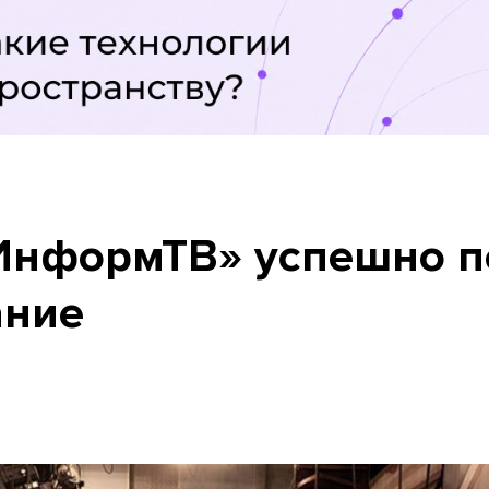
ИнформТВ» успешно п
ание