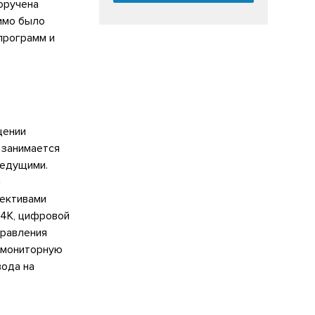
оручена
имо было
программ и
щении
и занимается
ведущими.
и
ъективами
 4K, цифровой
правления
и мониторную
вода на