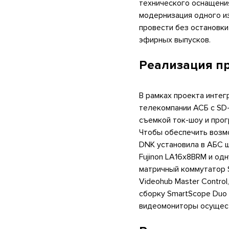
технического оснащени
модернизация одного и
провести без остановки
эфирных выпусков.
Реализация п
В рамках проекта инте
телекомпании АСБ с SD-
съемкой ток-шоу и прог
Чтобы обеспечить возм
DNK установила в АБС ш
Fujinon LA16x8BRM и од
матричный коммутатор S
Videohub Master Contro
сборку SmartScope Duo 
видеомониторы осущест