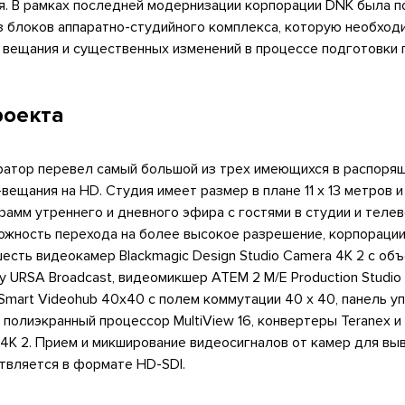
я. В рамках последней модернизации корпорации DNK была п
з блоков аппаратно-студийного комплекса, которую необход
 вещания и существенных изменений в процессе подготовки 
роекта
гратор перевел самый большой из трех имеющихся в распоря
вещания на HD. Студия имеет размер в плане 11 х 13 метров 
рамм утреннего и дневного эфира с гостями в студии и теле
ожность перехода на более высокое разрешение, корпораци
есть видеокамер Blackmagic Design Studio Camera 4K 2 с об
ну URSA Broadcast, видеомикшер ATEM 2 M/E Production Studio
mart Videohub 40x40 с полем коммутации 40 x 40, панель у
l, полиэкранный процессор MultiView 16, конвертеры Teranex 
4K 2. Прием и микширование видеосигналов от камер для вы
вляется в формате HD-SDI.