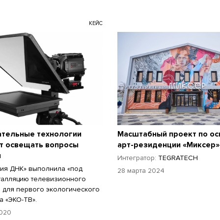
КЕЙС
ательные технологии
Масштабный проект по о
т освещать вопросы
арт-резиденции «Миксер»
и
Интегратор:
TEGRATECH
ия ДНК» выполнила «под
28 марта 2024
талляцию телевизионного
 для первого экологического
а «ЭКО-ТВ».
020