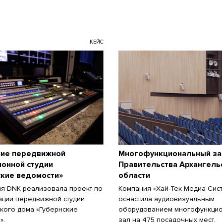
КЕЙС
ие передвижной
Многофункциональный за
ионной студии
Правительства Архангель
ские ведомости»
области
я DNK реализовала проект по
Компания «Хай-Тек Медиа Сис
ции передвижной студии
оснастила аудиовизуальным
кого дома «Губернские
оборудованием многофункци
».
зал на 475 посадочных мест.