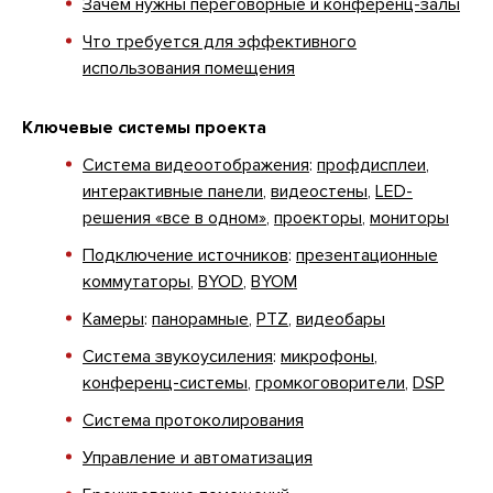
Зачем нужны переговорные и конференц-залы
Что требуется для эффективного
использования помещения
Ключевые системы проекта
Система видеоотображения
:
профдисплеи
,
интерактивные панели
,
видеостены
,
LED-
решения «все в одном»
,
проекторы
,
мониторы
Подключение источников
:
презентационные
коммутаторы
,
BYOD
,
BYOM
Камеры
:
панорамные
,
PTZ
,
видеобары
Система звукоусиления
:
микрофоны
,
конференц-системы
,
громкоговорители
,
DSP
Система протоколирования
Управление и автоматизация