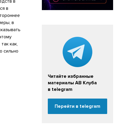
едств в
ся в
стороннее
еры, в
сказывать
этому
так как,
о сильно
Читайте избранные
материалы АВ Клуба
в telegram
Перейти в telegram