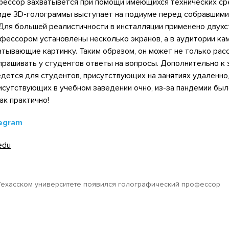
фессор захватывется при помощи имеющихся технических ср
иде 3D-голограммы выступает на подиуме перед собравшими
 Для большей реалистичности в инсталляции применено двух
фессором установлены несколько экранов, а в аудитории кам
тывающие картинку. Таким образом, он может не только рас
спрашивать у студентов ответы на вопросы. Дополнительно к 
едется для студентов, присутствующих на занятиях удаленно, 
исутствующих в учебном заведении очно, из-за пандемии был
ак практично!
egram
edu
Техасском университете появился голографический профессор