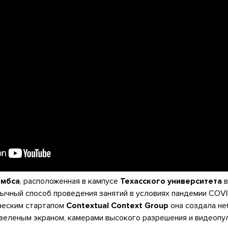
омбса
, расположенная в кампусе
Техасского университета
в
ычный способ проведения занятий в условиях пандемии COVI
ческим стартапом
Contextual Context Group
она создала н
зеленым экраном, камерами высокого разрешения и видеопу