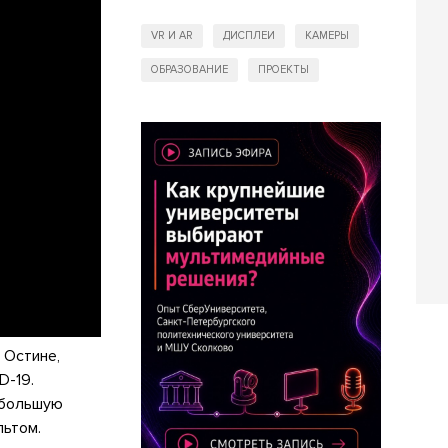
VR И AR
ДИСПЛЕИ
КАМЕРЫ
ОБРАЗОВАНИЕ
ПРОЕКТЫ
 Остине,
D-19.
ебольшую
льтом.