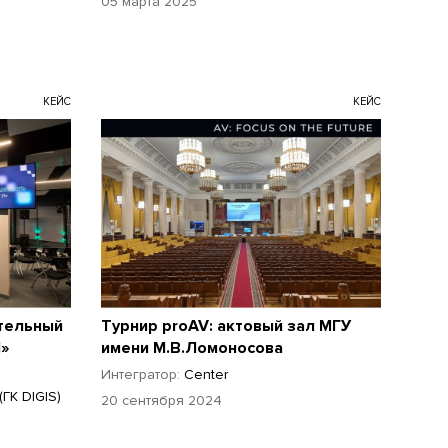
05 марта 2025
КЕЙС
КЕЙС
тельный
Турнир proAV: актовый зал МГУ
1»
имени М.В.Ломоносова
Интегратор:
Center
ГК DIGIS)
20 сентября 2024