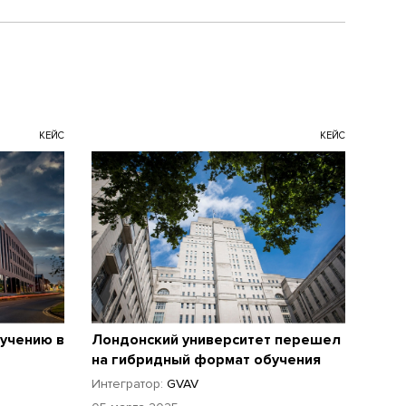
КЕЙС
КЕЙС
учению в
Лондонский университет перешел
на гибридный формат обучения
Интегратор:
GVAV