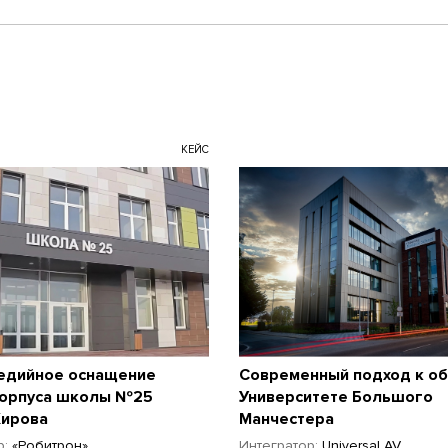
КЕЙС
едийное оснащение
Современный подход к об
корпуса школы №25
Университете Большого
Кирова
Манчестера
р:
«Робитрон»
Интегратор:
Universal AV