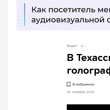
Видео
В Техас
гологра
В избранное
30 октября 2020