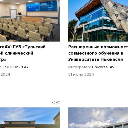
roAV: ГУЗ «Тульский
Расширенные возможност
ой клинический
совместного обучения в
тр»
Университете Ньюкасла
р:
PROFDISPLAY
Интегратор:
Universal AV
а 2024
31 июля 2024
КЕЙС