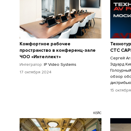
Комфортное рабочее
Техноту
пространство в конференц-зале
CTC CAP
ЧОО «Интеллект»
Сергей Аг
Эдуард Ки
Интегратор:
IP Video Systems
Голоурный
17 октября 2024
обзор обо
дистрибью
15 октябр
КЕЙС