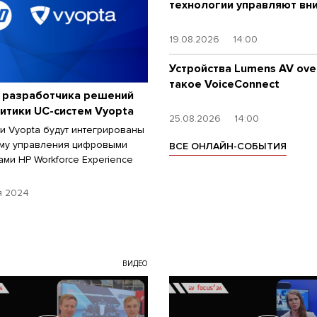
технологии управляют вн
19.08.2026
14:00
Устройства Lumens AV over
такое VoiceConnect
л разработчика решений
итики UC-систем Vyopta
25.08.2026
14:00
и Vyopta будут интегрированы
му управления цифровыми
ВСЕ ОНЛАЙН-СОБЫТИЯ
ами HP Workforce Experience
я 2024
ВИДЕО