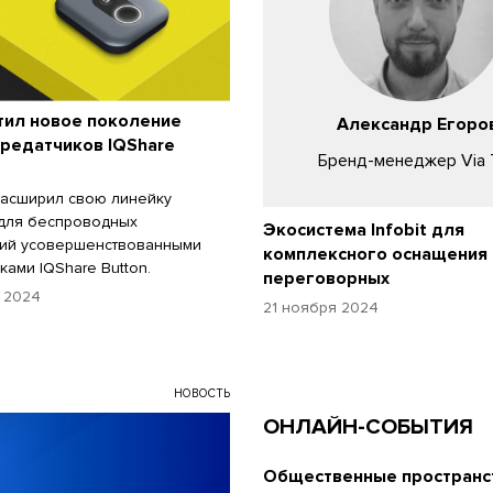
тил новое поколение
Александр Егоро
редатчиков IQShare
Бренд-менеджер Via 
расширил свою линейку
 для беспроводных
Экосистема Infobit для
ций усовершенствованными
комплексного оснащения
ками IQShare Button.
переговорных
 2024
21 ноября 2024
НОВОСТЬ
ОНЛАЙН-СОБЫТИЯ
Общественные пространст