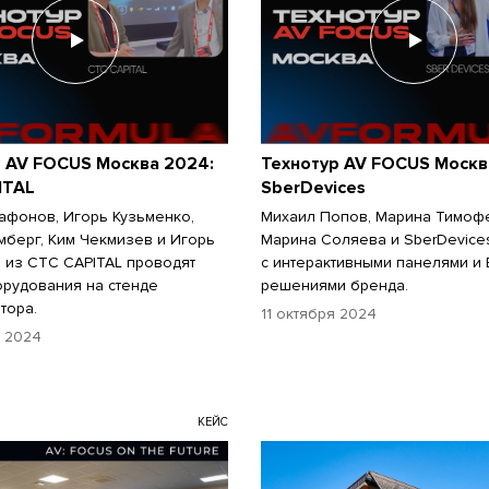
р AV FOCUS Москва 2024:
Технотур AV FOCUS Москв
ITAL
SberDevices
афонов, Игорь Кузьменко,
Михаил Попов, Марина Тимоф
мберг, Ким Чекмизев и Игорь
Марина Соляева и SberDevice
 из CTC CAPITAL проводят
с интерактивными панелями и 
рудования на стенде
решениями бренда.
тора.
11 октября 2024
я 2024
КЕЙС