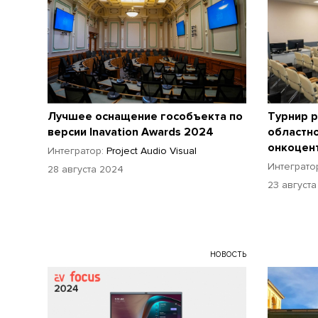
Лучшее оснащение гособъекта по
Турнир p
версии Inavation Awards 2024
областн
онкоцен
Интегратор:
Project Audio Visual
Интеграто
28 августа 2024
23 август
НОВОСТЬ