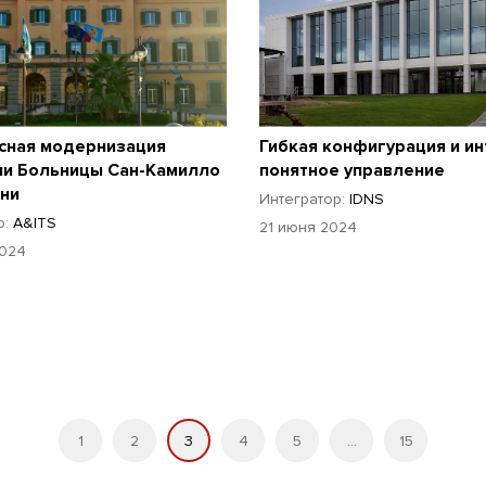
сная модернизация
Гибкая конфигурация и ин
ии Больницы Сан-Камилло
понятное управление
ни
Интегратор:
IDNS
р:
A&ITS
21 июня 2024
2024
1
2
3
4
5
...
15