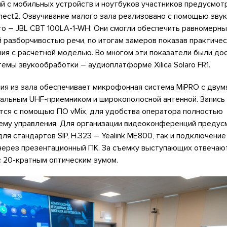
й с мобильных устройств и ноутбуков участников предусмот
nect2. Озвучивание малого зала реализовано с помощью зву
о – JBL CBT 100LA-1-WH. Они смогли обеспечить равномерны
 разборчивостью речи, по итогам замеров показав практиче
ия с расчетной моделью. Во многом эти показатели были до
емы звукообработки – аудиоплатформе Xilica Solaro FR1.
ия из зала обеспечивает микрофонная система MiPRO с двум
альным UHF-приемником и широкополосной антенной. Запись 
тся с помощью ПО vMix, для удобства оператора полностью
тему управления. Для организации видеоконференций предус
ля стандартов SIP, H.323 – Yealink ME800, так и подключени
через презентационный ПК. За съемку выступающих отвечаю
с 20-кратным оптическим зумом.