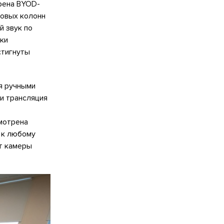
рена BYOD-
ковых колонн
й звук по
ски
стигнуты
я ручными
и трансляция
мотрена
е к любому
т камеры