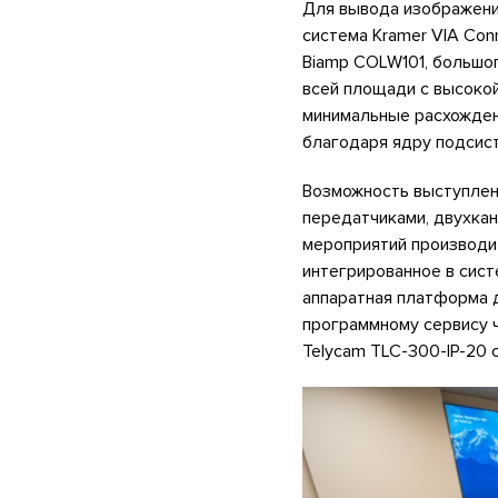
Для вывода изображени
система Kramer VIA Con
Biamp COLW101, большог
всей площади с высокой
минимальные расхожден
благодаря ядру подсист
Возможность выступлен
передатчиками, двухкан
мероприятий производи
интегрированное в сис
аппаратная платформа д
программному сервису 
Telycam TLC-300-IP-20 