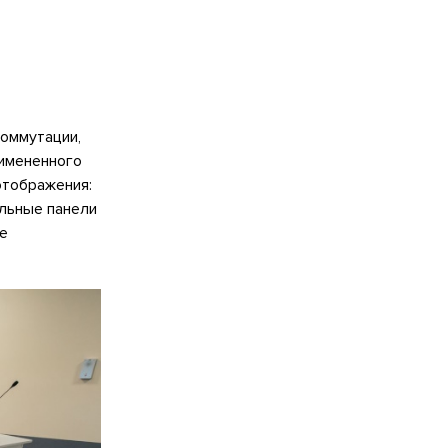
коммутации,
римененного
отображения:
альные панели
не