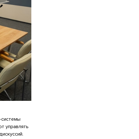
ц-системы
ют управлять
дискуссий.