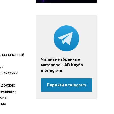
дназначенный
Читайте избранные
материалы АВ Клуба
ух
в telegram
 Заказчик
Перейти в telegram
е должно
тельными
сокая
ание