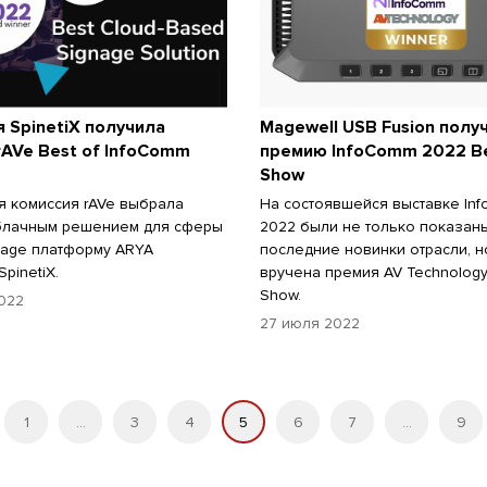
 SpinetiX получила
Magewell USB Fusion полу
AVe Best of InfoComm
премию InfoComm 2022 Be
Show
я комиссия rAVe выбрала
На состоявшейся выставке In
блачным решением для сферы
2022 были не только показан
gnage платформу ARYA
последние новинки отрасли, н
pinetiX.
вручена премия AV Technology
Show.
022
27 июля 2022
1
...
3
4
5
6
7
...
9