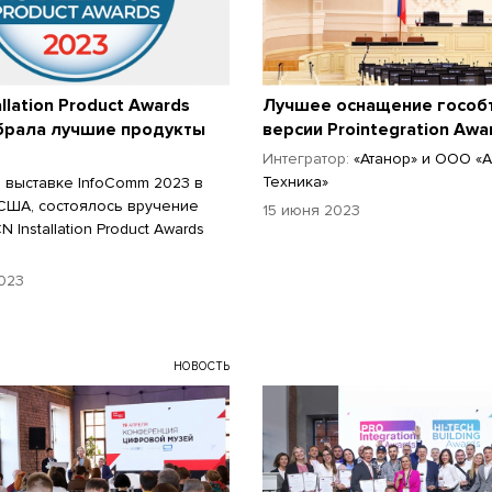
llation Product Awards
Лучшее оснащение гособ
брала лучшие продукты
версии Prointegration Awa
Интегратор:
«Атанор» и ООО «
Техника»
а выставке InfoComm 2023 в
США, состоялось вручение
15 июня 2023
 Installation Product Awards
023
НОВОСТЬ