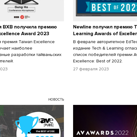
я BXB получила премию
Newline получил премию T
xcellence Award 2023
Learning Awards of Excelle
 премия Taiwan Excellence
В феврале авторитетное EdTe
ечает наиболее
издание Tech & Learning огла
вные разработки тайваньских
список победителей премии Aw
телей.
Excellence: Best of 2022.
2023
27 февраля 2023
НОВОСТЬ