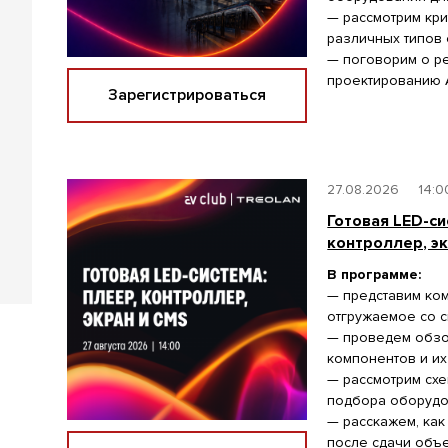
— рассмотрим кри
различных типов 
— поговорим о ре
проектированию А
Зарегистрироваться
27.08.2026
14:0
Готовая LED-си
контроллер, э
В программе:
— представим ко
отгружаемое со с
— проведем обзо
компонентов и их
— рассмотрим сх
подбора оборудо
— расскажем, как
после сдачи объе