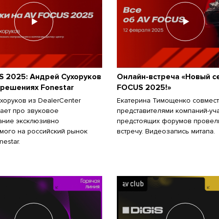
S 2025: Андрей Сухоруков
Онлайн-встреча «Новый с
орешениях Fonestar
FOCUS 2025!»
хоруков из DealerCenter
Екатерина Тимощенко совмест
ает про звуковое
представителями компаний-уч
ание эксклюзивно
предстоящих форумов провел
мого на российский рынок
встречу. Видеозапись митапа.
estar.