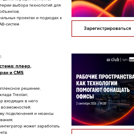
терии выбора технологий для
объектов;
альных проектах и подходах к
В-систем.
Зарегистрироваться
0
стема: плеер,
кран и CMS
мплексное решение,
клада Treolan;
р входящих в него
 возможностей;
ему подключения и нюансы
вания;
 интегратор может заработать
кта.