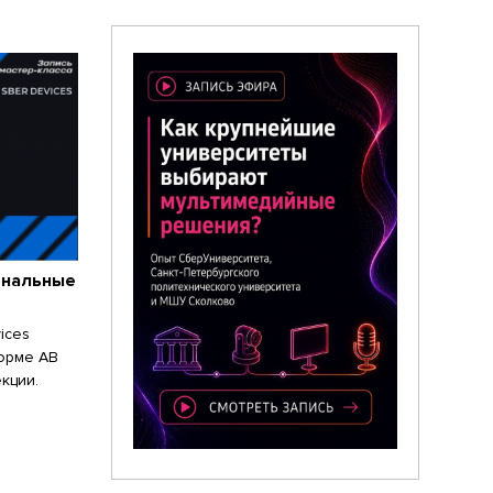
ональные
ices
форме АВ
кции.