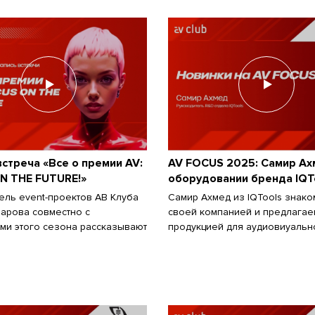
стреча «Все о премии AV:
AV FOCUS 2025: Самир Ах
N THE FUTURE!»
оборудовании бренда IQT
ель event-проектов АВ Клуба
Самир Ахмед из IQTools знако
арова совместно с
своей компанией и предлагае
ми этого сезона рассказывают
продукцией для аудиовиуальн