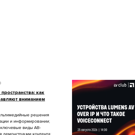
0
пространства: как
равляют вниманием
мультимедийные решения
гации и информировании;
 ключевые виды АВ-
 демонстрации контента;