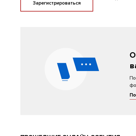
Зарегистрироваться
О
в
По
фо
По