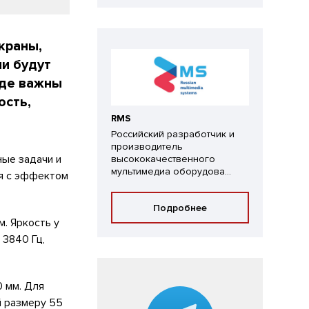
краны,
ни будут
где важны
ость,
RMS
Российский разработчик и
производитель
ые задачи и
высококачественного
мультимедиа оборудова...
ия с эффектом
Подробнее
м. Яркость у
 3840 Гц,
0 мм. Для
й размеру 55