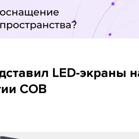
дставил LED-экраны н
гии COB