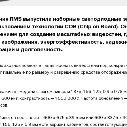
ния RMS выпустила наборные светодиодные э
ьзованием технологии COB (Chip on Board). О
нием для создания масштабных видеостен, 
 изображения, энергоэффективность, надежн
раций и долговечность.
х экранов позволяет адаптировать видеостены под конкретн
 оптимальные по размеру и разрешению средства отображен
ключает модели с шагом пикселя 1,875, 1,56, 1,25, 0,9 и 0,78 м
 600 нит, контрастность – 1 000 000 :1, частота обновления –
усов.
инетов составляют: 600 х 675 х 39,5 мм или 600 х 337,5 х 3
 1,56, 1,25 и 0,9 мм есть вариант кабинетов, соответствующи