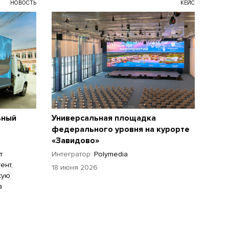
НОВОСТЬ
КЕЙС
ьный
Универсальная площадка
федерального уровня на курорте
«Завидово»
т
Интегратор:
Polymedia
ент,
18 июня 2026
кую
а