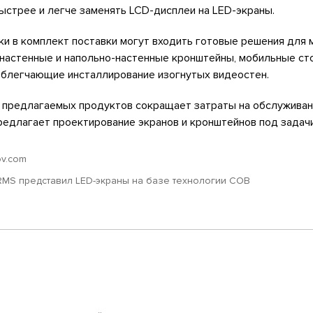
ыстрее и легче заменять LCD-дисплеи на LED-экраны.
и в комплект поставки могут входить готовые решения для 
настенные и напольно-настенные кронштейны, мобильные сто
облегчающие инсталлирование изогнутых видеостен.
 предлагаемых продуктов сокращает затраты на обслуживани
едлагает проектирование экранов и кронштейнов под задачи
lov.com
RMS представил LED-экраны на базе технологии COB