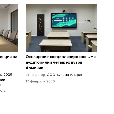
енции на
Оснащение специализированными
аудиториями четырех вузов
Армении
лу 2026
Интегратор:
ООО «Фирма Альфа»
дии
17 февраля 2026
к
сту.