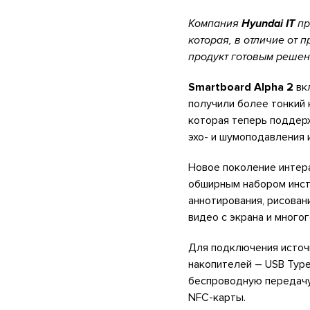
Компания
Hyundai IT
пр
которая, в отличие от
продукт готовым решен
Smartboard Alpha
2
вк
получили более тонкий 
которая теперь поддер
эхо- и шумоподавления 
Новое поколение интера
обширным набором инст
аннотирования, рисован
видео с экрана и многог
Для подключения источн
накопителей – USB Typ
беспроводную передачу 
NFC-карты.