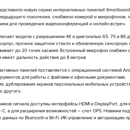
едставила новую серию интерактивных панелей Smartboard 
 предыдущего поколения, снабжена камерой и микрофоном, ч
ием для проведения видеоконференций и онлайн-встреч.
лючает модели с разрешением 4K и диагональю 65, 75 и 86 
корпус, прочное защитное стекло и обновленную сенсорную 
живает до 20 точек касания. Встроенный микрофон снабжен 
и имеет дальность действия до 8 метров
ктивных панелей поставляется с операционной системой Andr
рументов для работы с файлами и офисными документами,
ия, дублирования экранов персональных мобильных устройств
о другого.
иков сигнала доступны интерфейсы HDMI и DisplayPort, для 
e-C, а для расширения возможностей – слот OPS. Новинки п
данных по Bluetooth и Wi-Fi, ИК-управление и авторизацию 