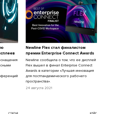
ую
Newline Flex стал финалистом
исплеев
премии Enterprise Connect Awards
оснащения
Newline сообщила о том, что ее дисплей
ксными
Flex вышел в финал Enterprise Connect
Awards в категории «Лучшая инновация
онференций
для постпандемического рабочего
пространства».
24 августа 2021
СТАТЬЯ
КЕЙС