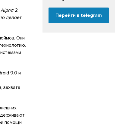
Alpha 2,
Перейти в telegram
то делает
дюймов. Они
технологию,
системами
oid 9.0 и
, захвата
внешних
оддерживают
при помощи