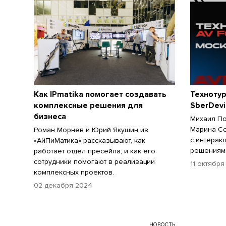
Как IPmatika помогает создавать
Техноту
комплексные решения для
SberDevi
бизнеса
Михаил По
Марина Со
Роман Морнев и Юрий Якушин из
с интерак
«АйПиМатика» рассказывают, как
решениям
работает отдел пресейла, и как его
сотрудники помогают в реализации
11 октября
комплексных проектов.
02 декабря 2024
НОВОСТЬ