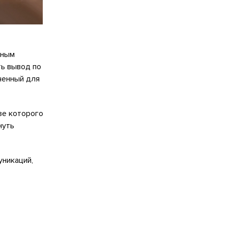
мным
ть вывод по
ченный для
зе которого
нуть
уникаций,