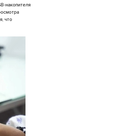
SB-накопителя
росмотра
, что