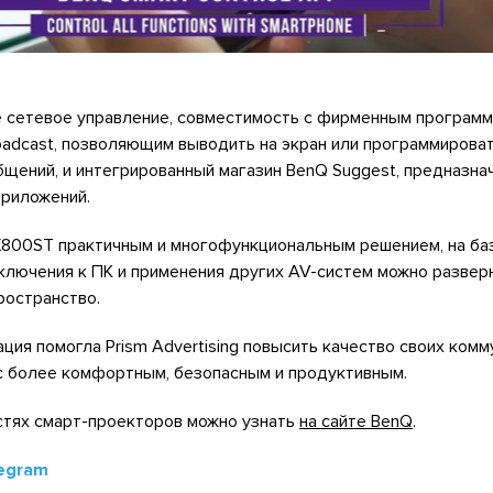
 сетевое управление, совместимость с фирменным програм
oadcast, позволяющим выводить на экран или программирова
щений, и интегрированный магазин BenQ Suggest, предназна
приложений.
X800ST практичным и многофункциональным решением, на ба
ключения к ПК и применения других AV-систем можно развер
ространство.
ия помогла Prism Advertising повысить качество своих комм
с более комфортным, безопасным и продуктивным.
тях смарт-проекторов можно узнать
на сайте BenQ
.
egram