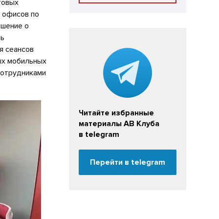
говых
д офисов по
ешение о
ть
я сеансов
ых мобильных
сотрудниками
Читайте избранные
материалы АВ Клуба
в telegram
Перейти в telegram