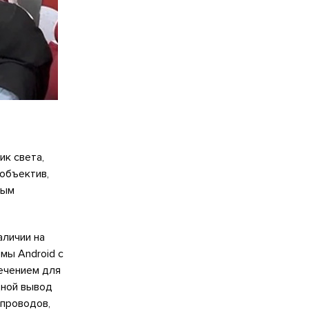
ик света,
объектив,
мым
аличии на
мы Android с
ечением для
дной вывод
 проводов,