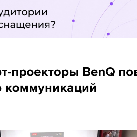
рт-проекторы BenQ п
о коммуникаций