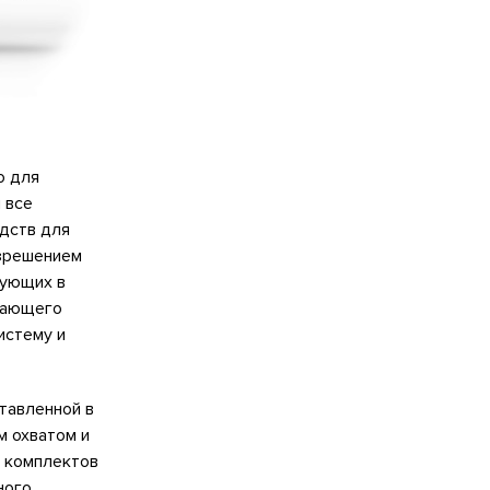
о для
 все
дств для
азрешением
вующих в
ивающего
истему и
тавленной в
м охватом и
х комплектов
ного