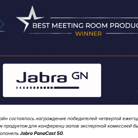
айн состоялось награждение победителей четвертой ежего
м продуктом для конференц-залов экспертной комиссией б
еопанель
Jabra PanaCast 50
.