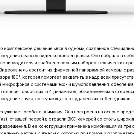
о комплексное решение «все в одном», созданное специальн
оведения сеансов видеоконференцсвязи. Оно вобрало в себя
 производителя и снабжено полным набором технических сре
Видеопанель состоит из фирменной панорамной камеры с р
бзора 180°, которая помогает захватить в кадр всех присутст
 8 микрофонов с системами эхо- и шумоподавления, обеспеч
голосов говорящих, и 4 динамиков, объединенных в стереос
зведение звука, поступающего от удаленных собеседников.
служивает особого внимания. Она построена на основе предс
ast, ставшей первой в отрасли ВКС-камерой со столь широки
разрешения. В ее конструкции применена комбинация из тре
ксельных матриц, сигналы с которых при помощи проприетар