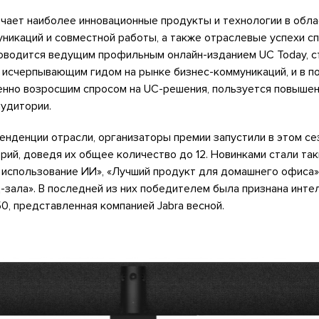
чает наиболее инновационные продукты и технологии в обла
икаций и совместной работы, а также отраслевые успехи сп
роводится ведущим профильным онлайн-изданием UC Today, 
 исчерпывающим гидом на рынке бизнес-коммуникаций, и в п
венно возросшим спросом на UC-решения, пользуется повыше
удитории.
енденции отрасли, организаторы премии запустили в этом се
рий, доведя их общее количество до 12. Новинками стали та
 использование ИИ», «Лучший продукт для домашнего офиса»
зала». В последней из них победителем была признана инте
0, представленная компанией Jabra весной.