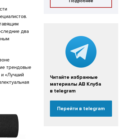
Подробнее
сти
ециалистов.
ставящим
оследние два
нным
зоне
кие трендовые
 и «Лучший
Читайте избранные
ллектуальная
материалы АВ Клуба
в telegram
Перейти в telegram