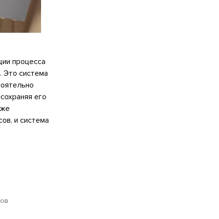
ции процесса
. Это система
тоятельно
сохраняя его
кже
ов, и система
лов