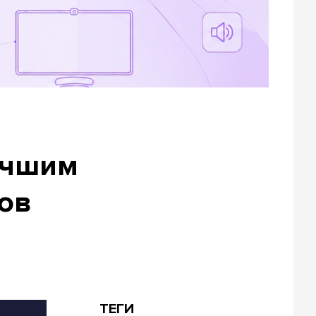
учшим
ов
ТЕГИ