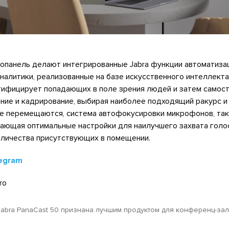
опанель делают интегрированные Jabra функции автоматиза
налитики, реализованные на базе искусственного интеллекта
нтифицирует попадающих в поле зрения людей и затем самос
ие и кадрирование, выбирая наиболее подходящий ракурс и 
е перемещаются, система автофокусировки микрофонов, та
ающая оптимальные настройки для наилучшего захвата голос
оличества присутствующих в помещении.
egram
ro
Jabra PanaCast 50 признана лучшим продуктом для конференц-за