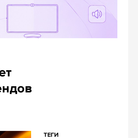
ет
ендов
ТЕГИ