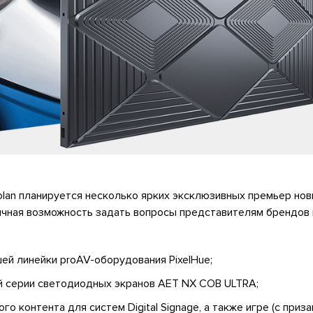
lan планируется несколько ярких эксклюзивных премьер нов
ичная возможность задать вопросы представителям брендов 
ей линейки proAV-оборудования PixelHue;
й серии светодиодных экранов AET NX COB ULTRA;
го контента для систем Digital Signage, а также игре (с призам