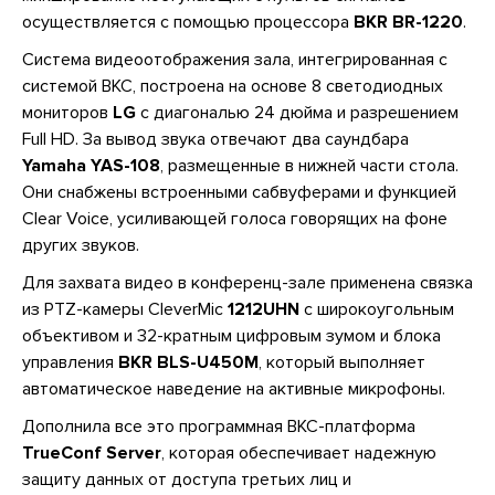
осуществляется с помощью процессора
BKR BR-1220
.
Система видеоотображения зала, интегрированная с
системой ВКС, построена на основе 8 светодиодных
мониторов
LG
с диагональю 24 дюйма и разрешением
Full HD. За вывод звука отвечают два саундбара
Yamaha YAS-108
, размещенные в нижней части стола.
Они снабжены встроенными сабвуферами и функцией
Clear Voice, усиливающей голоса говорящих на фоне
других звуков.
Для захвата видео в конференц-зале применена связка
из PTZ-камеры CleverMic
1212UHN
с широкоугольным
объективом и 32-кратным цифровым зумом и блока
управления
BKR BLS-U450M
, который выполняет
автоматическое наведение на активные микрофоны.
Дополнила все это программная ВКС-платформа
TrueConf Server
, которая обеспечивает надежную
защиту данных от доступа третьих лиц и