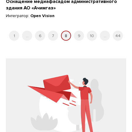
Оснащение медиафасадом административного
здания АО «Ачимгаз»
Интегратор:
Open Vision
1
...
6
7
8
9
10
...
44