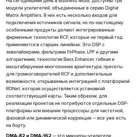
На сегодняшний день в Business Music доступны три
модели усилителей, объединенные в серию Digital
Matrix Amplifiers. В них есть несколько входов для
подключения источников сигнала, но по-настоящему
особенными продукты делают интегрированные
фирменные технологии RCF, которые не первый год
применяются в старших линейках. Это DSP с
эквалайзерами, фильтрами FirPhase, LPF и другими
алгоритмами, технология Bass Enhancer, гибкая и
масштабируемая многозонная архитектура, пресеты
для громкоговорителей RCF и дополнительные
возможности, открываемые интеграцией с платформой
RDNet, которая осуществляется установкой
соответствующей карты. Таким образом, для
реализации проектов не потребуются отдельные DSP-
платформы или внешние процессоры для частотной,
фазовой или динамической коррекции – все уже есть
на борту.
DMA-82 и DMA-162
– это микшеры-усилители,