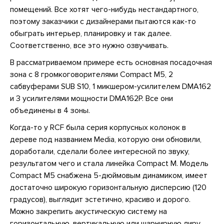
помещений. Все хотят чего-нибудь нестандартного,
поэтому заказчики с дизайнерами пытаются как-то
обыграть интерьер, планировку и так далее.
Соответственно, все это нужно озвучивать.
В рассматриваемом примере есть основная посадочная
зона с 8 громкоговорителями Compact M5, 2
сабвуферами SUB S10, 1 микшером-усилителем DMA162
и 3 усилителями мощности DMA162P. Все они
объединены в 4 зоны.
Когда-то у RCF была серия корпусных колонок в
дереве под названием Media, которую они обновили,
доработали, сделали более интересной по звуку,
результатом чего и стала линейка Compact M. Модель
Compact M5 снабжена 5-дюймовым динамиком, имеет
достаточно широкую горизонтальную дисперсию (120
градусов), выглядит эстетично, красиво и дорого.
Можно закрепить акустическую систему на
горизонтальную, вертикальную или шарнирную лиру,