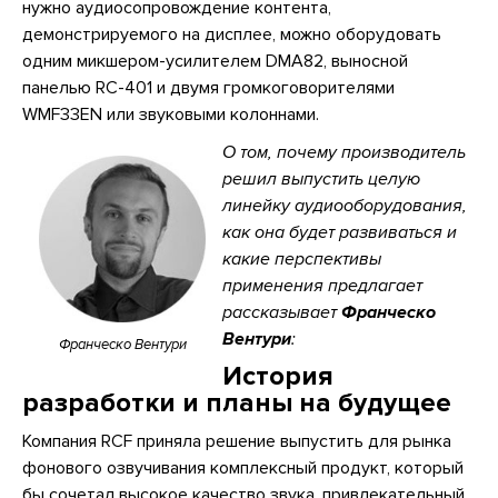
нужно аудиосопровождение контента,
демонстрируемого на дисплее, можно оборудовать
одним микшером-усилителем DMA82, выносной
панелью RC-401 и двумя громкоговорителями
WMF33EN или звуковыми колоннами.
О том, почему производитель
решил выпустить целую
линейку аудиооборудования,
как она будет развиваться и
какие перспективы
применения предлагает
рассказывает
Франческо
Вентури
:
Франческо Вентури
История
разработки и планы на будущее
Компания RCF приняла решение выпустить для рынка
фонового озвучивания комплексный продукт, который
бы сочетал высокое качество звука, привлекательный