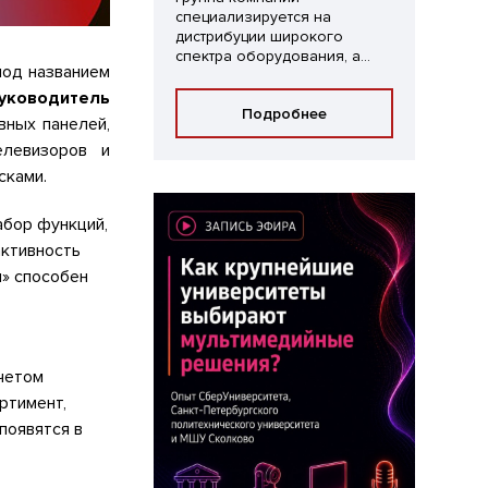
специализируется на
дистрибуции широкого
спектра оборудования, а...
под названием
уководитель
Подробнее
вных панелей,
елевизоров и
сками.
абор функций,
активность
м» способен
учетом
ртимент,
появятся в