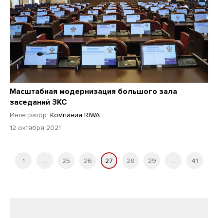
Масштабная модернизация большого зала
заседаний ЗКС
Интегратор:
Компания RIWA
12 октября 2021
1
...
25
26
27
28
29
...
41