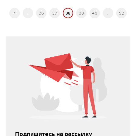
1
...
36
37
38
39
40
...
52
Подпишитесь на рассылку