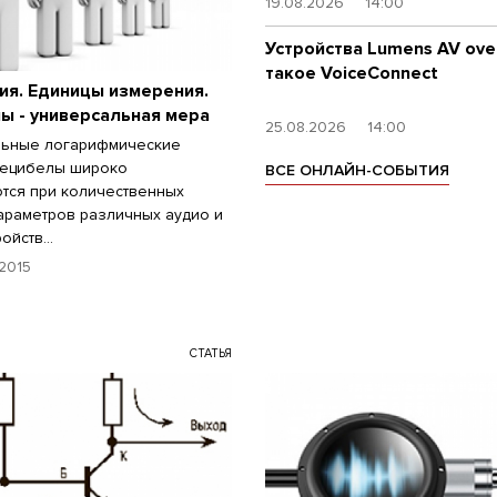
19.08.2026
14:00
Устройства Lumens AV over
такое VoiceConnect
ия. Единицы измерения.
ы - универсальная мера
25.08.2026
14:00
льные логарифмические
децибелы широко
ВСЕ ОНЛАЙН-СОБЫТИЯ
тся при количественных
араметров различных аудио и
ройств…
2015
СТАТЬЯ