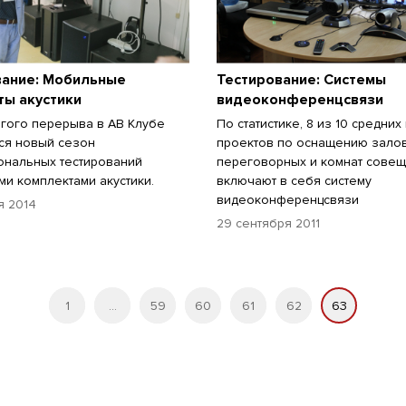
вание: Мобильные
Тестирование: Системы
ты акустики
видеоконференцсвязи
гого перерыва в АВ Клубе
По статистике, 8 из 10 средних
ся новый сезон
проектов по оснащению залов
нальных тестирований
переговорных и комнат сове
и комплектами акустики.
включают в себя систему
видеоконференцсвязи
я 2014
29 сентября 2011
1
...
59
60
61
62
63