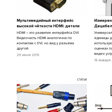
Мультимедийный интерфейс
Измерен
высокой чёткости HDMI: детали
Децибел
HDMI – это развитие интерфейса DVI.
Универса
Видеочасть HDMI аналогична по
единицы 
контактам с DVI, но вид у разъёма
использую
другой.
оценках п
видео уст
29 июня 2015
18 января 
СТАТЬЯ