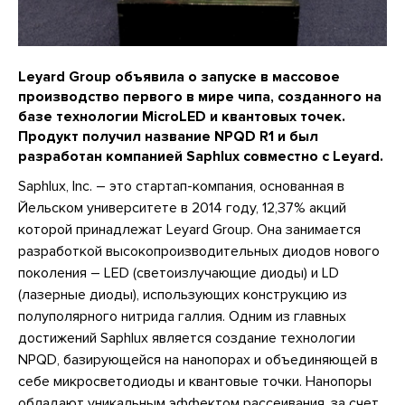
Leyard Group объявила о запуске в массовое
производство первого в мире чипа, созданного на
базе технологии MicroLED и квантовых точек.
Продукт получил название NPQD R1 и был
разработан компанией Saphlux совместно с Leyard.
Saphlux, Inc. – это стартап-компания, основанная в
Йельском университете в 2014 году, 12,37% акций
которой принадлежат Leyard Group. Она занимается
разработкой высокопроизводительных диодов нового
поколения – LED (светоизлучающие диоды) и LD
(лазерные диоды), использующих конструкцию из
полуполярного нитрида галлия. Одним из главных
достижений Saphlux является создание технологии
NPQD, базирующейся на нанопорах и объединяющей в
себе микросветодиоды и квантовые точки. Нанопоры
обладают уникальным эффектом рассеивания, за счет