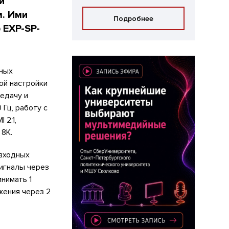
и
м. Ими
Подробнее
 EXP-SP-
чных
ой настройки
едачу и
 Гц, работу с
 2.1,
 8K.
 входных
сигналы через
инимать 1
жения через 2