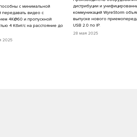
дистрибуции и унифицированн
пособны с минимальной
коммуникаций WyreStorm объя
 передавать видео с
выпуске нового приемоперед
ием 4K@60 и пропускной
USB 2.0 по IP.
тью 4 Кбит/с на расстояние до
.
28 мая 2025
я 2025