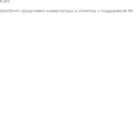
ub.pro
WyreStorm представил коммутаторы и сплиттер с поддержкой 8K