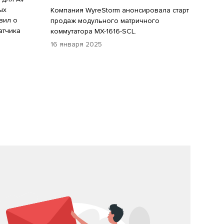
ых
Компания WyreStorm анонсировала старт
вил о
продаж модульного матричного
атчика
коммутатора MX-1616-SCL.
16 января 2025