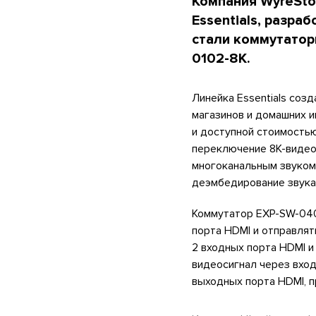
Компания WyreSto
Essentials, разра
стали коммутатор
0102-8K.
Линейка Essentials соз
магазинов и домашних и
и доступной стоимость
переключение 8K-видеос
многоканальным звуком в
деэмбедирование звука
Коммутатор EXP-SW-040
порта HDMI и отправлят
2 входных порта HDMI и 
видеосигнал через вход
выходных порта HDMI, 