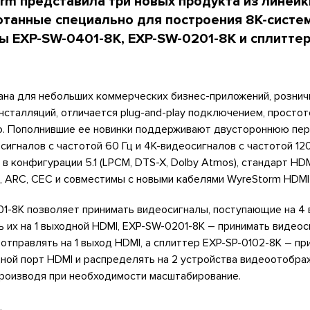
rm представила три новых продукта из линейк
ботанные специально для построения 8K-систе
ы EXP-SW-0401-8K, EXP-SW-0201-8K и сплиттер
дана для небольших коммерческих бизнес-приложений, розни
нсталляций, отличается plug-and-play подключением, простот
ю. Пополнившие ее новинки поддерживают двустороннюю пер
игналов с частотой 60 Гц и 4K-видеосигналов с частотой 120
 конфигурации 5.1 (LPCM, DTS-X, Dolby Atmos), стандарт HDMI
, ARC, CEC и совместимы с новыми кабелями WyreStorm HDMI
1-8K позволяет принимать видеосигналы, поступающие на 4
ь их на 1 выходной HDMI, EXP-SW-0201-8K – принимать видео
отправлять на 1 выход HDMI, а сплиттер EXP-SP-0102-8K – пр
ной порт HDMI и распределять на 2 устройства видеоотобра
производя при необходимости масштабирование.