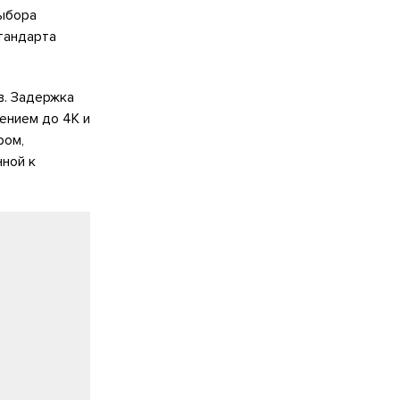
ыбора
тандарта
в. Задержка
ением до 4K и
ром,
нной к