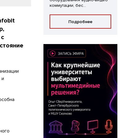
коммутации, бес...
fobit
Подробнее
p,
 с
сстояние
ганизации
 и
особна
ного