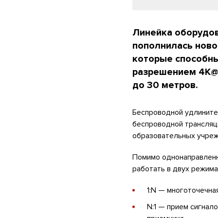
Линейка оборудов
пополнилась новой
которые способны
разрешением 4K@6
до 30 метров.
Беспроводной удлинитель
беспроводной трансляци
образовательных учреж
Помимо однонаправленно
работать в двух режима
1:N — многоточечна
N:1 — прием сигнал