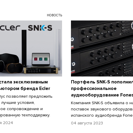
НОВОСТЬ
 стала эксклюзивным
Портфель SNK-S пополни
ьютором бренда Ecler
профессиональное
аудиооборудование Fones
тус позволяет предложить
 лучшие условия,
Компания SNK-S объявила о н
ное сопровождение и
поставок звукового оборудов
рованную техподдержку.
испанского аудиобренда Fones
я 2024
04 августа 2023