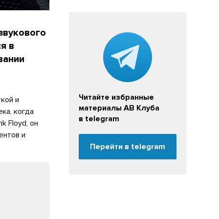
звукового
я в
вании
Читайте избранные
кой и
материалы АВ Клуба
ка, когда
в telegram
k Floyd, он
ентов и
Перейти в telegram