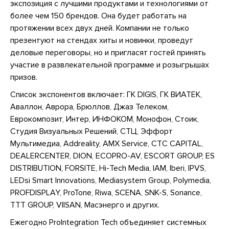
экспозиция с лучшими продуктами и технологиями от
более чем 150 брендов. Она будет работать на
протяжении всех двух дней. Компании не только
презентуют на стендах хиты и новинки, проведут
деловые переговоры, но и пригласят гостей принять
участие в развлекательной программе и розыгрышах
призов.
Список экспонентов включает: ГК DIGIS, ГК ВИАТЕК,
Аваллон, Аврора, Брюллов, Джаз Телеком,
Еврокомпозит, Интер, ИНФОКОМ, Монофон, Стоик,
Студия Визуальных Решений, СТЦ, Эффорт
Мультимедиа, Addreality, AMX Service, CTC CAPITAL,
DEALERCENTER, DION, ECOPRO-AV, ESCORT GROUP, ES
DISTRIBUTION, FORSITE, Hi-Tech Media, IAM, Iberi, IPVS,
LEDsi Smart Innovations, Mediasystem Group, Polymedia,
PROFDISPLAY, ProTone, Riwa, SCENA, SNK-S, Sonance,
TTT GROUP, VIISAN, Масэнерго и других.
Ежегодно ProIntegration Tech объединяет системных