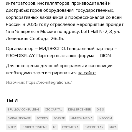
интеграторов, инсталляторов, производителей и
дистрибьюторов оборудования, государственных,
корпоративных заказчиков и профессионалов со всей
России. В 2025 году отраслевое мероприятие пройдет
15 и 16 апреля в Москве по адресу: Loft Hall №2, 3, ул.
Ленинская Слобода, 26с15.
Организатор – МИДЭКСПО. Генеральный партнер –
PROFDISPLAY. Партнер выставки-форума – DION.
Для посещения деловой программы и экспозиции
необходимо зарегистрироваться
на сайте
.
Источник:
https://pro-integration.ru/
ТЕГИ
BRULLOV CONSULTING
CTC CAPITAL
DEALER-CENTER
DIGIS
DIGITAL SIGNAGE
ECOPRO
FORSITE
HI-TECH MEDIA
INFOCOM
INTER
IP VIDEO SYSTEMS
LG
POLYMEDIA
PROFDISPLAY
RIWA