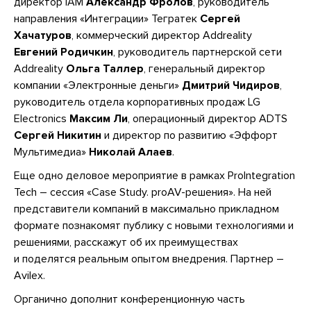
директор IAM
Александр Фролов
, руководитель
направления «Интеграции» Тегратек
Сергей
Хачатуров
, коммерческий директор Addreality
Евгений Родичкин
, руководитель партнерской сети
Addreality
Ольга Таллер
, генеральный директор
компании «Электронные деньги»
Дмитрий Чидиров
,
руководитель отдела корпоративных продаж LG
Electronics
Максим Ли
, операционный директор ADTS
Сергей Никитин
и директор по развитию «Эффорт
Мультимедиа»
Николай Алаев
.
Еще одно деловое мероприятие в рамках ProIntegration
Tech – сессия «Сase Study. proAV-решения». На ней
представители компаний в максимально прикладном
формате познакомят публику с новыми технологиями и
решениями, расскажут об их преимуществах
и поделятся реальным опытом внедрения. Партнер –
Avilex.
Органично дополнит конференционную часть