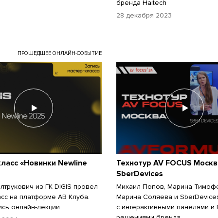
бренда Haitech
28 декабря 2023
ПРОШЕДШЕЕ ОНЛАЙН-СОБЫТИЕ
ласс «Новинки Newline
Технотур AV FOCUS Москв
SberDevices
лтрукович из ГК DIGIS провел
Михаил Попов, Марина Тимоф
асс на платформе АВ Клуба.
Марина Соляева и SberDevice
сь онлайн-лекции.
с интерактивными панелями и 
решениями бренда.