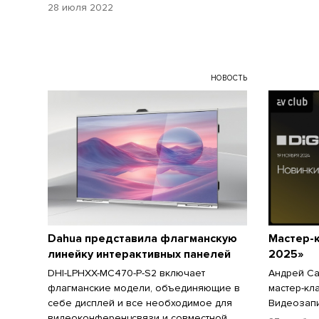
28 июля 2022
НОВОСТЬ
Dahua представила флагманскую
Мастер-к
линейку интерактивных панелей
2025»
DHI-LPHXX-MC470-P-S2 включает
Андрей Са
флагманские модели, объединяющие в
мастер-кл
себе дисплей и все необходимое для
Видеозапи
видеоконференцсвязи и совместной