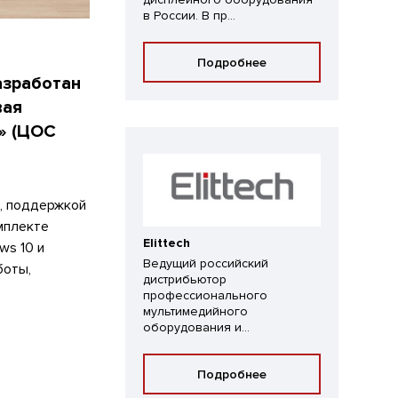
в России. В пр...
Подробнее
азработан
вая
» (ЦОС
K, поддержкой
мплекте
Elittech
ws 10 и
Ведущий российский
боты,
дистрибьютор
профессионального
мультимедийного
оборудования и...
Подробнее