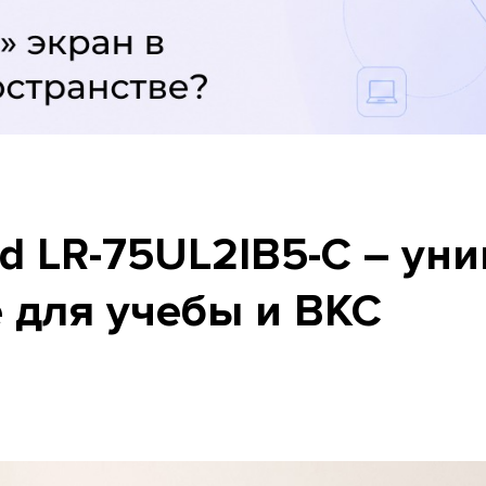
rd LR-75UL2IB5-С – ун
 для учебы и ВКС