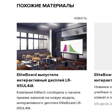
ПОХОЖИЕ МАТЕРИАЛЫ
НОВОСТЬ
EliteBoard выпустила
EliteBoa
интерактивный дисплей LR-
интерак
65UL4IA
Новинка о
учебных з
Компания Elittech сообщила о начале
комнат и 
приема заказов на новую модель
интерактивного дисплея EliteBoard LR-
09 июля 2
65UL4IA.