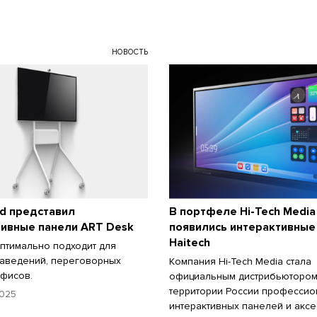
НОВОСТЬ
rd представил
В портфеле Hi-Tech Media
тивные панели ART Desk
появились интерактивные
Haitech
птимально подходит для
аведений, переговорных
Компания Hi-Tech Media стала
офисов.
официальным дистрибьютором
территории России професси
025
интерактивных панелей и акс