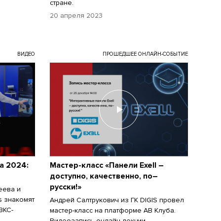
стране.
20 апреля 2023
ВИДЕО
ПРОШЕДШЕЕ ОНЛАЙН-СОБЫТИЕ
а 2024:
Мастер-класс «Панели Exell –
доступно, качественно, по–
русски!»
еева и
s знакомят
Андрей Салтрукович из ГК DIGIS провел
ВКС-
мастер-класс на платформе АВ Клуба.
Видеозапись онлайн-лекции.