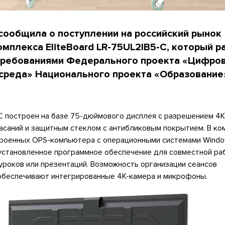
 сообщила о поступлении на российский рынок
омплекса EliteBoard LR-75UL2IB5-С, который р
 требованиями Федерального проекта «Цифро
среда» Национального проекта «Образование
-С построен на базе 75-дюймового дисплея с разрешением 4
асаний и защитным стеклом с антибликовым покрытием. В ко
роенных OPS-компьютера с операционными системами Windo
едустановленное программное обеспечение для совместной ра
уроков или презентаций. Возможность организации сеансов
беспечивают интегрированные 4K-камера и микрофоны.