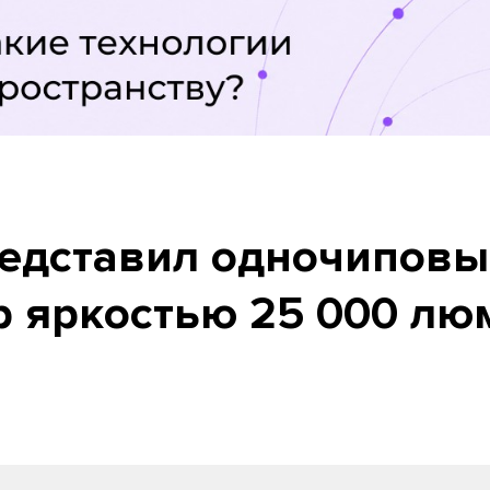
редставил одночиповы
р яркостью 25 000 лю