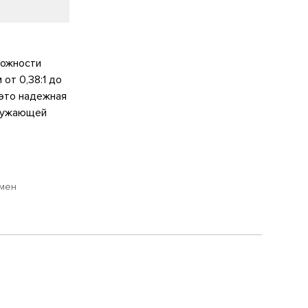
можности
от 0,38:1 до
 это надежная
кружающей
юмен