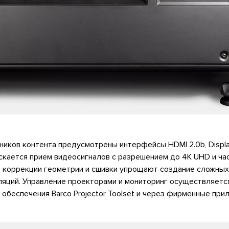
иков контента предусмотрены интерфейсы HDMI 2.0b, Display
скается прием видеосигналов с разрешением до 4K UHD и ча
и коррекции геометрии и сшивки упрощают создание сложных
ляций. Управление проекторами и мониторинг осуществляет
обеспечения Barco Projector Toolset и через фирменные при