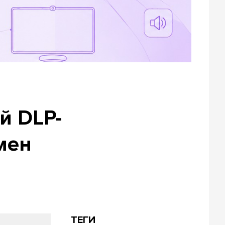
й DLP-
мен
ТЕГИ