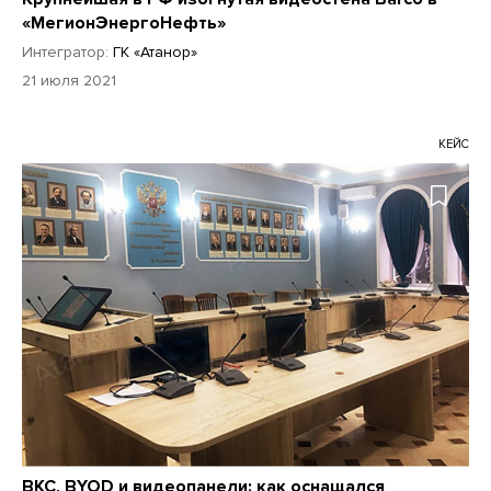
«МегионЭнергоНефть»
Интегратор:
ГК «Атанор»
21 июля 2021
КЕЙС
ВКС, BYOD и видеопанели: как оснащался