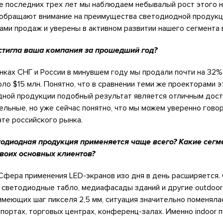
е последних трех лет мы наблюдаем небывалый рост этого н
 обращают внимание на преимущества светодиодной продукц
ми продаж и уверены в активном развитии нашего сегмента 
остигла ваша компания за прошедший год?
нках СНГ и России в минувшем году мы продали почти на 32%
коло $15 млн. Понятно, что в сравнении теми же проекторами э
одной продукции подобный результат является отличным дос
ельные, но уже сейчас понятно, что мы можем уверенно гово
те российского рынка.
етодиодная продукция применяется чаще всего? Какие сег
своих основных клиентов?
Сфера применения LED-экранов изо дня в день расширяется.
, светодиодные табло, медиафасады зданий и другие outdoor
имеющих шаг пикселя 2,5 мм, ситуация значительно поменяла
опортах, торговых центрах, конференц-залах. Именно indoor 