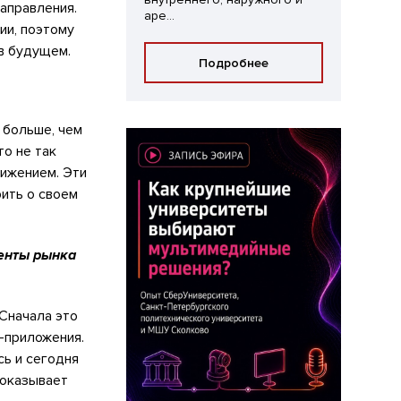
аправления.
аре...
ии, поэтому
в будущем.
Подробнее
 больше, чем
то не так
тижением. Эти
рить о своем
менты рынка
 Сначала это
-приложения.
сь и сегодня
показывает