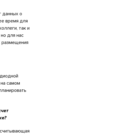
т данных о
ее время для
оллеги, так и
 но для нас
их размещения
одиодной
 на самом
спланировать
счет
ке?
насчитывающая