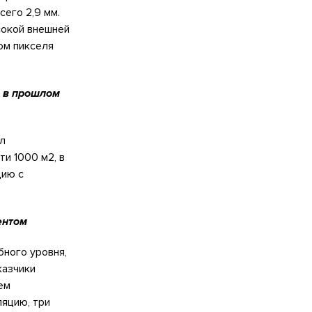
сего 2,9 мм.
сокой внешней
ом пикселя
ь в прошлом
л
и 1000 м2, в
цию с
ентом
бного уровня,
казчики
ем
ляцию, три