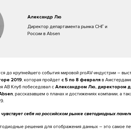
Александр Лю
Директор департамента рынка СНГ и
России в Absen
тся до крупнейшего события мировой proAV-индустрии – выс
rope 2019
, которая пройдет
с 5 по 8 февраля
в Амстердаме
я АВ Клуб побеседовал с
Александром Лю, директором д
 Absen
, рассказавшем о планах и достижениях компании, а та
9.
n чувствует себя на российском рынке светодиодных панел
ветодиодные решения для отображения данных – это самое п