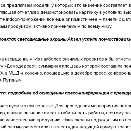
все предлагаем модели, у которых это значение составляет в
оляющая отчетливо демонстрировать картинку в условиях вы
те indoor-приложений все еще оптимистичнее – панели с шаг
вым продуктом, активно применяемым по всему миру.
проектах светодиодные экраны Absen успели поучаствоват
ма насыщенным. Из наиболее значимых проектов я бы отмети
у «Домодедово», суммарная площадь которой составила почт
НХ, в МЦД и, конечно, прошедшую в декабре пресс-конферен
В. Путиным.
ста, подробнее об оснащении пресс-конференции с презид
частвуем в этом проекте. Для проведения мероприятия подо
ир, важное значение имеет стабильность работы, поэтому за
ую качественную продукцию. Наши экраны подходят им по вс
ний раз мы разместили в телестудии, ведущей прямую транс