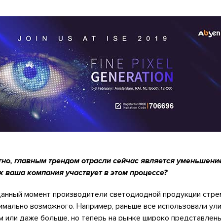
тно, главным трендом отрасли сейчас является уменьшени
ак ваша компания участвует в этом процессе?
данный момент производители светодиодной продукции стре
имально возможного. Например, раньше все использовали ул
мм или даже больше, но теперь на рынке широко представлен