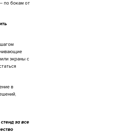
– по бокам от
ить
 шагом
ечивающие
или экраны с
астаться
ение в
ешений,
стенд за все
чество