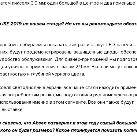
агом пикселя 3,9 мм: один большой в центре и два поменьше 
и ISE 2019 на вашем стенде? На что вы рекомендуете обрат
орый мы собираемся показать, как раз и станут LED-панели с
о них, будут продемонстрированы защищенные диоды, обесп
удобство обслуживания. Для бизнес-приложений мы подготов
 для уличного применения с шагом 2,9 мм. Все они могут похв
растностью и глубиной черного цвета.
кселя светодиодные экраны все чаще стали находить примен
чая потребностям рынка, мы подготовили ряд комплексных р
спользования именно в этом сегменте. Все они также будут
 выставке.
 сказано, что Absen развернет в этом году самый большой 
Какого он будет размера? Какое планируется показать коли