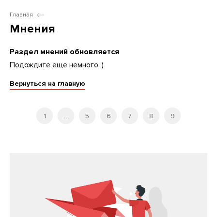
Главная
Мнения
Раздел мнений обновляется
Подождите еще немного ;)
Вернуться на главную
1
...
5
6
7
8
9