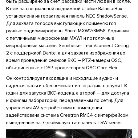
быть расширено за счет рассадки части людей в холле.
В нем на специальной выдвижной стойке BalanceBox
установлена интерактивная панель NEC ShadowSense.
Для захвата голосов выступающих применяются
ручные радиомикрофоны Shure MXW2/SM58, бодипаки
с петличными микрофонами MXW1 и потолочные
микрофонные массивы Sennheiser TeamConnect Ceiling
2 с поддержкой Dante, а для захвата изображения во
время проведения сеансов ВКС – PTZ-камеры QSC,
объединенные с DSP-процессором QSC Core Flex.
Он контролирует входящие и исходящие аудио- и
видеосигналы и обеспечивает интеграцию с двумя ПК
(один для запуска ВКС-кодека, а второй – для доступа
к файлам лаборатории, передаваемым по сети). Для
управления AV-устройствами в помещении
задействована система Crestron RMC4 с интерфейсом,
выведенным на 7-дюймовую тач-панель TSW series.