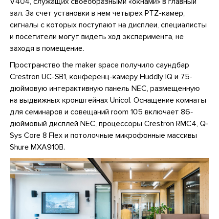
V404, служащих своеобразными «окнами» в главный
зал. За счет установки в нем четырех PTZ-камер,
сигналы с которых поступают на дисплеи, специалисты
и посетители могут видеть ход эксперимента, не
заходя в помещение.
Пространство the maker space получило саундбар
Crestron UC-SB1, конференц-камеру Huddly IQ и 75-
дюймовую интерактивную панель NEC, размещенную
на выдвижных кронштейнах Unicol. Оснащение комнаты
для семинаров и совещаний room 105 включает 86-
дюймовый дисплей NEC, процессоры Crestron RMC4, Q-
Sys Core 8 Flex и потолочные микрофонные массивы
Shure MXA910B.