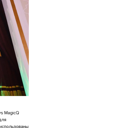
ys MagicQ
для
 использованы