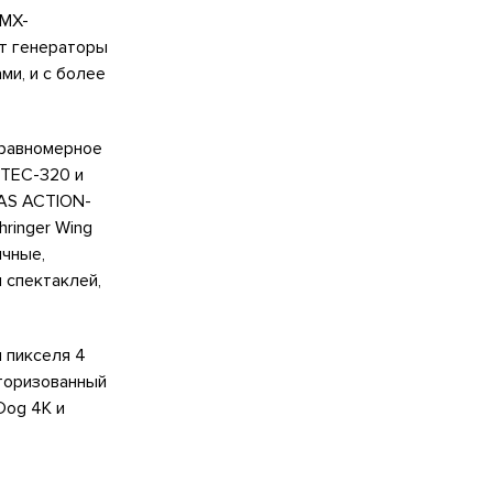
DMX-
ет генераторы
ми, и с более
 равномерное
RTEC-320 и
AS ACTION-
ringer Wing
ичные,
 спектаклей,
 пикселя 4
торизованный
Dog 4K и