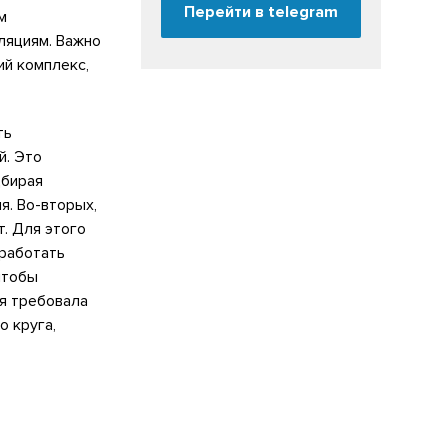
Перейти в telegram
м
ляциям. Важно
ий комплекс,
ть
й. Это
дбирая
я. Во-вторых,
т. Для этого
еработать
чтобы
ия требовала
о круга,