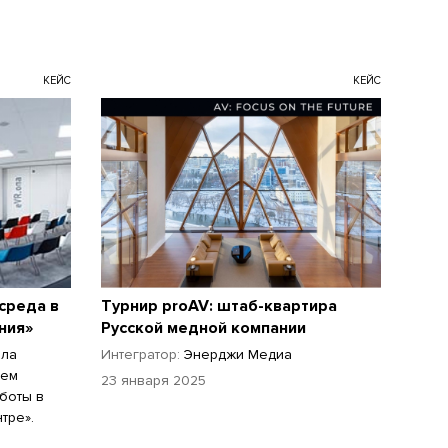
КЕЙС
КЕЙС
среда в
Турнир proAV: штаб-квартира
ния»
Русской медной компании
ила
Интегратор:
Энерджи Медиа
ием
23 января 2025
боты в
тре».