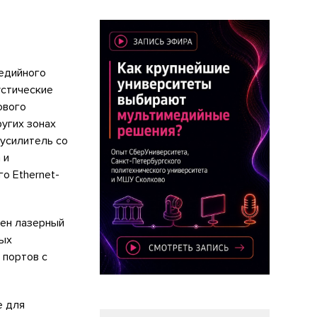
медийного
устические
ового
угих зонах
усилитель со
 и
о Ethernet-
ен лазерный
ных
 портов с
е для