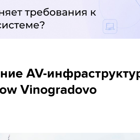
ние AV-инфраструктур
cow Vinogradovo