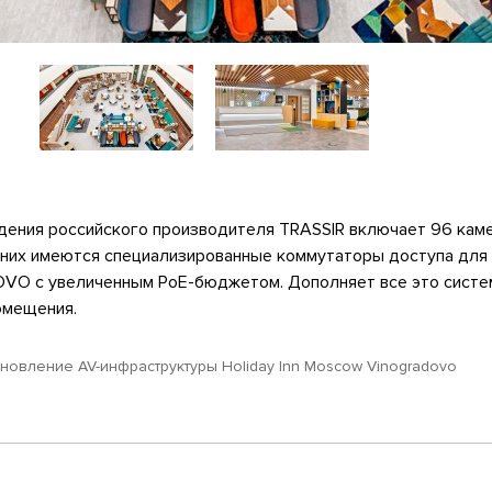
дения российского производителя TRASSIR включает 96 каме
 них имеются специализированные коммутаторы доступа для
O с увеличенным PoE-бюджетом. Дополняет все это систе
омещения.
новление AV-инфраструктуры Holiday Inn Moscow Vinogradovo