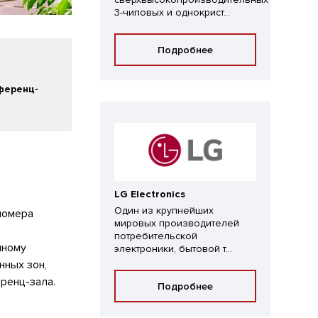
3-чиповых и однокрист...
Подробнее
ференц-
LG Electronics
Один из крупнейших
номера
мировых производителей
потребительской
мному
электроники, бытовой т...
нных зон,
еренц-зала.
Подробнее