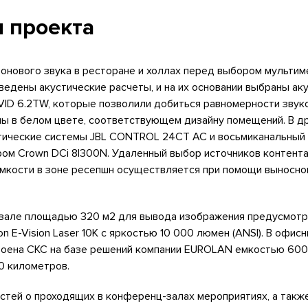
 проекта
онового звука в ресторане и холлах перед выбором мульти
едены акустические расчеты, и на их основании выбраны ак
EVID 6.2TW, которые позволили добиться равномерности звук
ы в белом цвете, соответствующем дизайну помещений. В др
тические системы JBL CONTROL 24СТ АС и восьмиканальный 
ом Crown DCi 8|300N. Удаленный выбор источников контента
мкости в зоне ресепшн осуществляется при помощи выносног
зале площадью 320 м2 для вывода изображения предусмотр
ion E-Vision Laser 10K с яркостью 10 000 люмен (ANSI). В офис
оена СКС на базе решений компании EUROLAN емкостью 600
0 километров.
стей о проходящих в конференц-залах мероприятиях, а такж