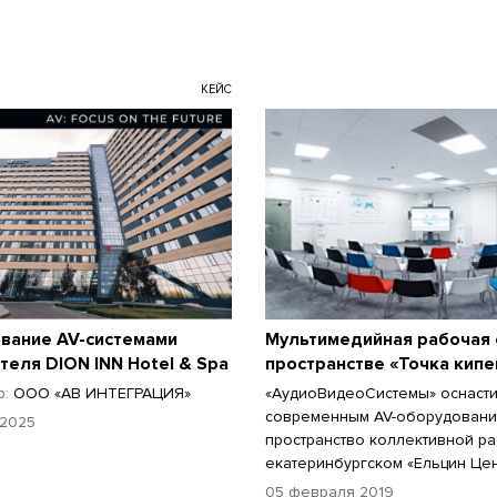
КЕЙС
вание AV-системами
Мультимедийная рабочая 
теля DION INN Hotel & Spa
пространстве «Точка кипе
р:
ООО «АВ ИНТЕГРАЦИЯ»
«АудиоВидеоСистемы» оснаст
современным AV-оборудован
 2025
пространство коллективной ра
екатеринбургском «Ельцин Цен
05 февраля 2019