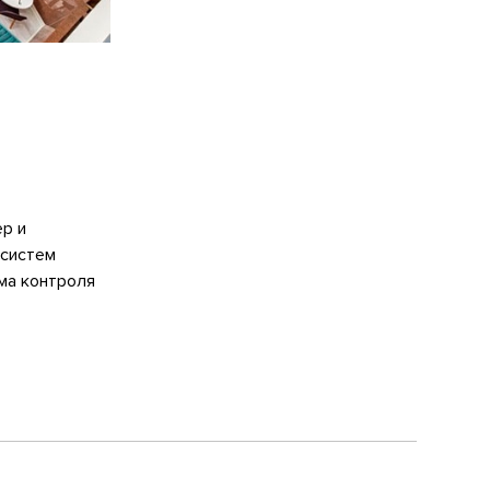
р и
 систем
ма контроля