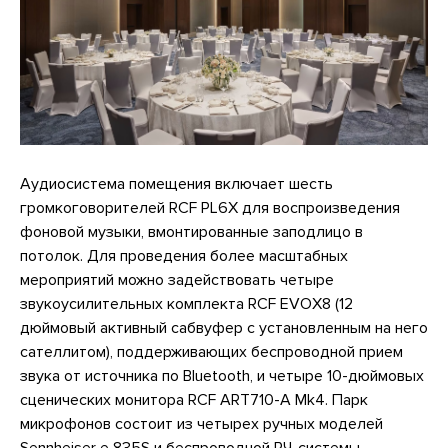
Аудиосистема помещения включает шесть
громкоговорителей RCF PL6X для воспроизведения
фоновой музыки, вмонтированные заподлицо в
потолок. Для проведения более масштабных
мероприятий можно задействовать четыре
звукоусилительных комплекта RCF EVOX8 (12
дюймовый активный сабвуфер с установленным на него
сателлитом), поддерживающих беспроводной прием
звука от источника по Bluetooth, и четыре 10-дюймовых
сценических монитора RCF ART710-A Mk4. Парк
микрофонов состоит из четырех ручных моделей
Sennheiser e 835S и беспроводной РЧ-системы