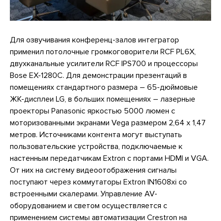
Для озвучивания конференц-залов интегратор
применил потолочные громкоговорители RCF PL6X,
двухканальные усилители RCF IPS700 и процессоры
Bose EX-1280C. Для демонстрации презентаций в
помещениях стандартного размера – 65-дюймовые
ЖК-дисплеи LG, в больших помещениях – лазерные
проекторы Panasonic яркостью 5000 люмен с
моторизованными экранами Vega размером 2,64 x 1,47
метров. Источниками контента могут выступать
пользовательские устройства, подключаемые к
настенным передатчикам Extron с портами HDMI и VGA.
От них на систему видеоотображения сигналы
поступают через коммутаторы Extron IN1608xi со
встроенными скалерами. Управление AV-
оборудованием и светом осуществляется с
применением системы автоматизации Crestron на