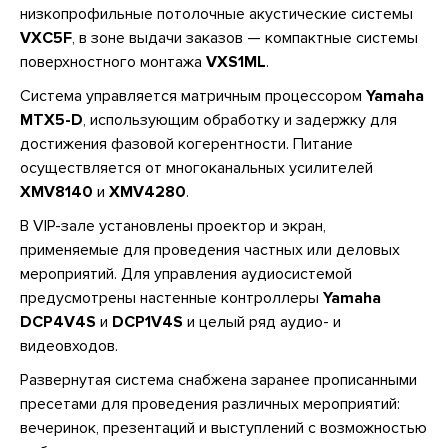
низкопрофильные потолочные акустические системы
VXC5F
, в зоне выдачи заказов — компактные системы
поверхностного монтажа
VXS1ML
.
Система управляется матричным процессором
Yamaha
MTX5-D
, использующим обработку и задержку для
достижения фазовой когерентности. Питание
осуществляется от многоканальных усилителей
XMV8140
и
XMV4280
.
В VIP-зале установлены проектор и экран,
применяемые для проведения частных или деловых
мероприятий. Для управления аудиосистемой
предусмотрены настенные контроллеры
Yamaha
DCP4V4S
и
DCP1V4S
и целый ряд аудио- и
видеовходов.
Развернутая система снабжена заранее прописанными
пресетами для проведения различных мероприятий:
вечеринок, презентаций и выступлений с возможностью