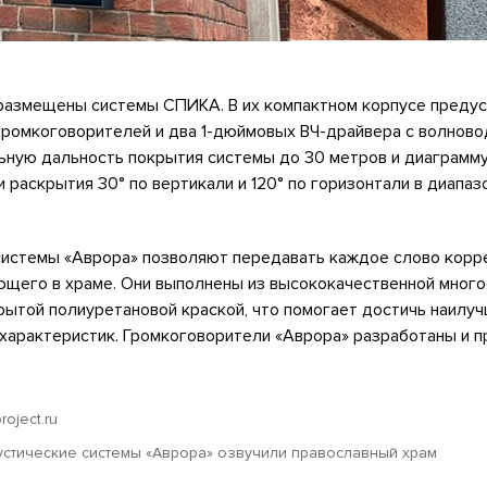
размещены системы СПИКА. В их компактном корпусе преду
ромкоговорителей и два 1-дюймовых ВЧ-драйвера с волново
ьную дальность покрытия системы до 30 метров и диаграмм
и раскрытия 30° по вертикали и 120° по горизонтали в диапаз
истемы «Аврора» позволяют передавать каждое слово корре
ющего в храме. Они выполнены из высококачественной мног
ытой полиуретановой краской, что помогает достичь наилуч
характеристик. Громкоговорители «Аврора» разработаны и п
roject.ru
устические системы «Аврора» озвучили православный храм