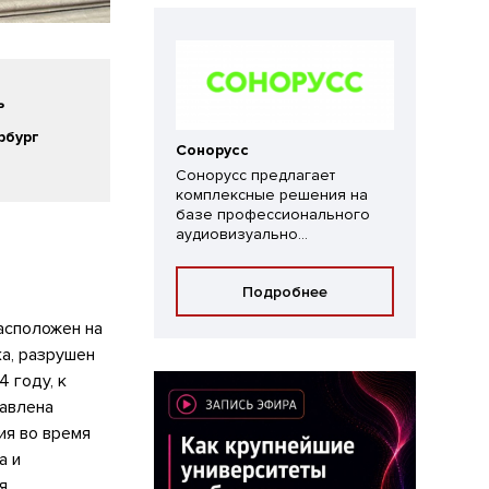
ь
рбург
Сонорусс
Сонорусс предлагает
комплексные решения на
базе профессионального
аудиовизуально...
Подробнее
асположен на
ка, разрушен
4 году, к
тавлена
ия во время
а и
я