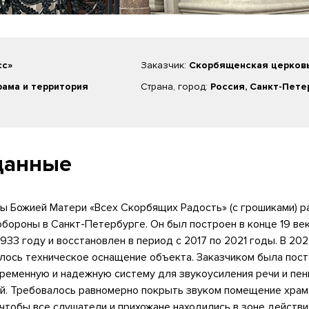
сс»
Заказчик:
Скорбященская церков
ама и территория
Страна, город:
Россия, Санкт-Пете
данные
ы Божией Матери «Всех Скорбящих Радость» (с грошиками) р
бороны в Санкт-Петербурге. Он был построен в конце 19 ве
933 году и восстановлен в период с 2017 по 2021 годы. В 202
илось техническое оснащение объекта. Заказчиком была пос
ременную и надежную систему для звукоусиления речи и пен
ий. Требовалось равномерно покрыть звуком помещение храм
чтобы все слушатели и прихожане находились в зоне действи