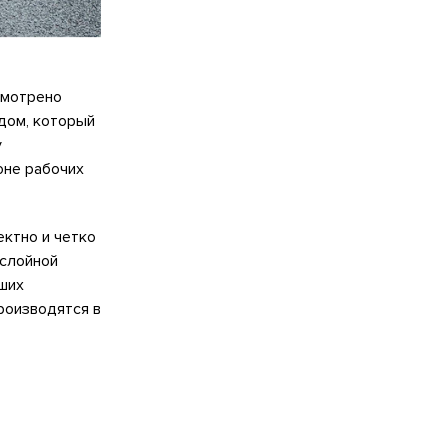
смотрено
дом, который
у
оне рабочих
ктно и четко
ослойной
ших
роизводятся в