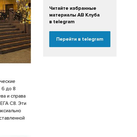
Читайте избранные
материалы АВ Клуба
в telegram
Перейти в telegram
ические
 6 до 8
ва и справа
ЕГА С8. Эти
аксиально
оставленной