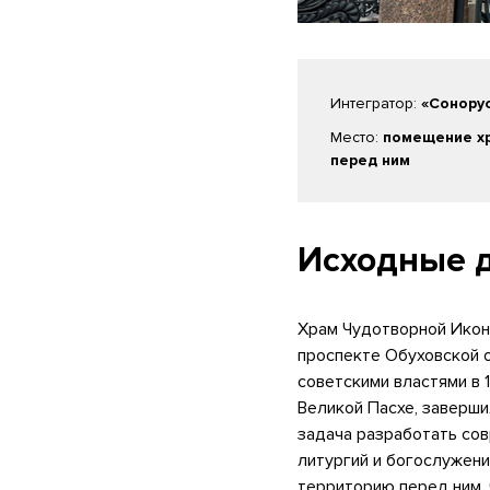
Интегратор:
«Сонору
Место:
помещение хр
перед ним
Исходные 
Храм Чудотворной Икон
проспекте Обуховской о
советскими властями в 1
Великой Пасхе, заверш
задача разработать сов
литургий и богослужен
территорию перед ним, 