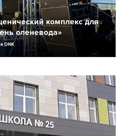
енический комплекс для
ень оленевода»
я DNK