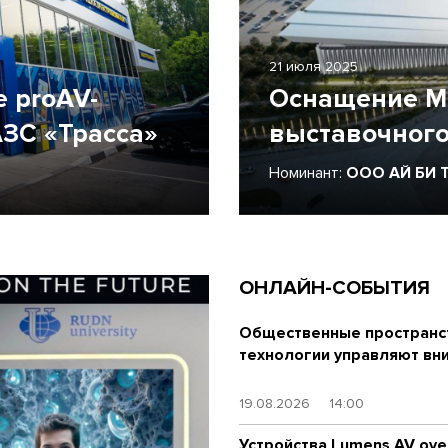
21 июля 2025
 proAV-
Оснащение М
ЗС «Трасса»
выставочного
Номинант:
ООО АЙ БИ 
ОНЛАЙН-СОБЫТИЯ
Общественные пространст
технологии управляют вн
19.08.2026
14:00
Устройства Lumens AV over