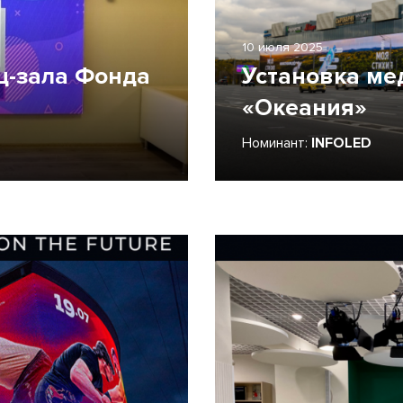
10 июля 2025
-зала Фонда
Установка ме
«Океания»
Номинант:
INFOLED