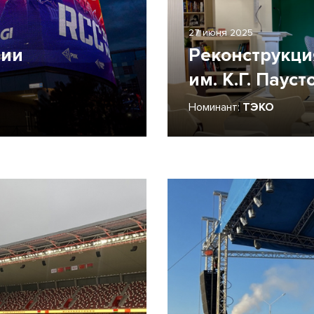
27 июня 2025
мии
Реконструкци
им. К.Г. Пауст
Номинант:
ТЭКО