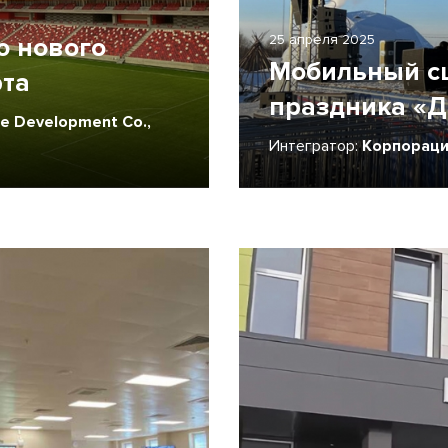
25 апреля 2025
ю нового
Мобильный сц
рта
праздника «Д
re Development Co.,
Интегратор:
Корпораци