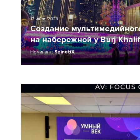
17 июля 2025
Создание мультимедийного
на набережной у Burj Khali
Номинант:
SpinetiX