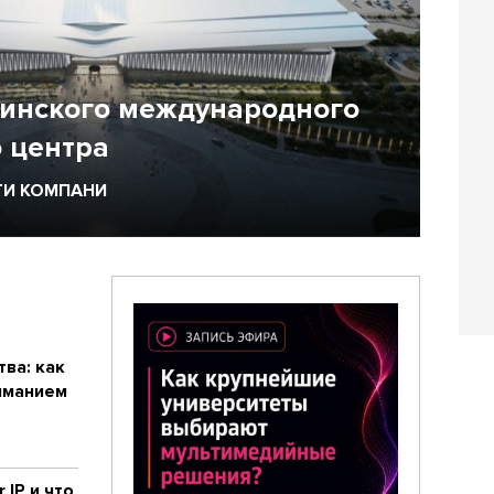
инского международного
 центра
ТИ КОМПАНИ
ва: как
иманием
 IP и что