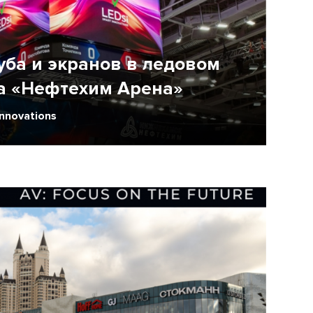
уба и экранов в ледовом
а «Нефтехим Арена»
Innovations