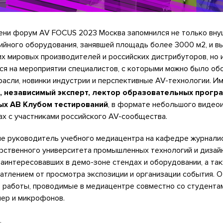
ени форум AV FOCUS 2023 Москва запомнился не только вн
ийного оборудования, занявшей площадь более 3000 м2, и в
х мировых производителей и российских дистрибуторов, но 
ся на мероприятии специалистов, с которыми можно было об
асли, новинки индустрии и перспективные AV-технологии. Им
, независимый эксперт, лектор образовательных прогр
х АВ Клубом тестирований
, в формате небольшого видео
х с участниками российского AV-сообщества.
е руководитель учебного медиацентра на кафедре журналис
рственного университета промышленных технологий и дизай
 заинтересовавших в демо-зоне стендах и оборудовании, а та
атлением от просмотра экспозиции и организации события. 
 работы, проводимые в медиацентре совместно со студентам
мер и микрофонов.