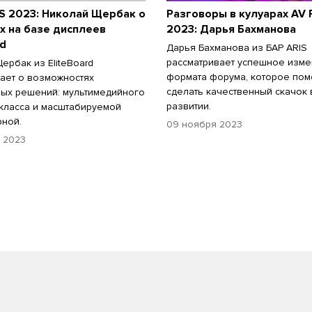
S 2023: Николай Щербак о
Разговоры в кулуарах AV
х на базе дисплеев
2023: Дарья Бахманова
rd
Дарья Бахманова из БАР ARIS
рассматривает успешное изм
ербак из EliteBoard
формата форума, которое пом
ает о возможностях
сделать качественный скачок 
ых решений: мультимедийного
развитии.
класса и масштабируемой
ной.
09 ноября 2023
 2023