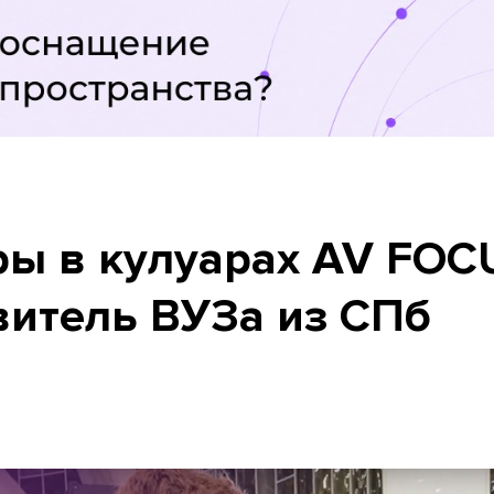
ры в кулуарах AV FOC
витель ВУЗа из СПб