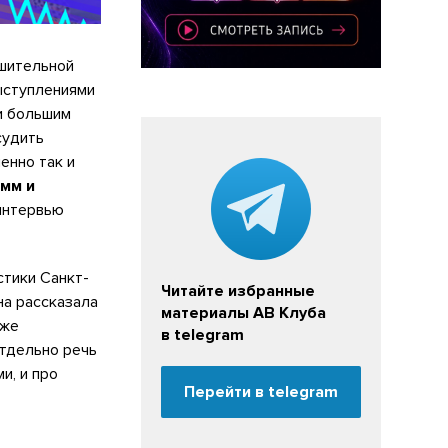
ушительной
ыступлениями
и большим
судить
енно так и
амм и
интервью
тики Санкт-
Читайте избранные
на рассказала
материалы АВ Клуба
кже
в telegram
Отдельно речь
и, и про
Перейти в telegram