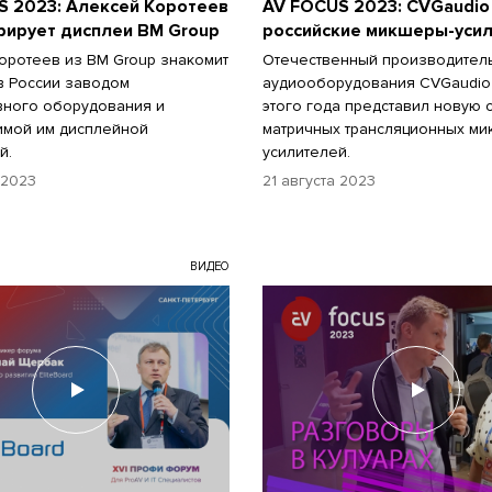
S 2023: Алексей Коротеев
AV FOCUS 2023: CVGaudio
рирует дисплеи BM Group
российские микшеры-уси
оротеев из BM Group знакомит
Отечественный производител
в России заводом
аудиооборудования CVGaudio 
вного оборудования и
этого года представил новую 
имой им дисплейной
матричных трансляционных ми
й.
усилителей.
 2023
21 августа 2023
ВИДЕО