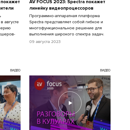
 покажет
AV FOCUS 2023: Spectra покажет
лители
линейку видеопроцессоров
ь
Программно-аппаратная платформа
в августе
Spectra представляет собой гибкое и
серию
многофункциональное решение для
кшеров-
выполнения широкого спектра задач.
09 августа 2023
ВИДЕО
ВИДЕО