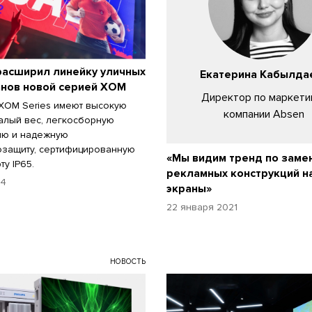
расширил линейку уличных
Екатерина Кабылда
анов новой серией XOM
Директор по маркети
XOM Series имеют высокую
компании Absen
малый вес, легкосборную
ию и надежную
защиту, сертифицированную
«Мы видим тренд по заме
ту IP65.
рекламных конструкций н
24
экраны»
22 января 2021
НОВОСТЬ