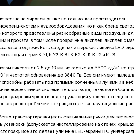
 известна на мировом рынке не только, как производитель
нференц-систем и аудиооборудования, но и как бренд свет
те которого представлены разнообразные виды продукции дл
ий и проката, в том числе прозрачные дисплеи, дисплеи с м
сса «все в одном». Есть среди них и широкая линейка LED-экр
ючающая серии K-Y1, K-Y2, K-B1, K-B2, K-J1, K-J2 и K-J3.
шагом пикселя от 2,5 до 10 мм, яркостью до 5500 кд/м², конт
160° и частотой обновления до 3840 Гц. Все они имеют пылев
у способны работать под прямыми солнечными лучами и в не
личие эффективной системы теплоотвода, технологии Commo
й регулировки яркости под окружающий уровень освещенно
ое энергопотребление, сокращающее эксплуатационные рас
ство транспортировки (есть специальные ручки для переноса
ь установки (допускается инсталлирование на стенах, крышах
столбах). Все это делает уличные LED-экраны ITC универса