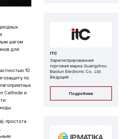
одиодных
я
алым шагом
анов для
ITC
Зарегистрированная
торговая марка Guangzhou
растностью 10
Baolun Electronic Co,. Ltd.
Ведущий ...
лагозащиту по
благоприятных
n Cathode и
Подробнее
сти
ходы.
), простота
,
льным