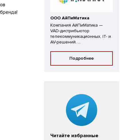
тов
бренда!
ООО АйПиМатика
Компания АйПиМатика —
VAD-дистрибьютор
телекоммуникационных, IT- и
AV-решений. ...
Подробнее
Читайте избранные