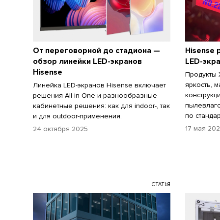
От переговорной до стадиона —
Hisense 
обзор линейки LED-экранов
LED-экр
Hisense
Продукты 
яркость, 
Линейка LED-экранов Hisense включает
конструкц
решения All-in-One и разнообразные
пылевлаго
кабинетные решения: как для indoor-, так
по стандар
и для outdoor-применения.
17 мая 20
24 октября 2025
СТАТЬЯ