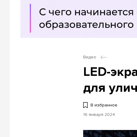
Видео
LED-экр
для ули
В избранное
16 января 2024