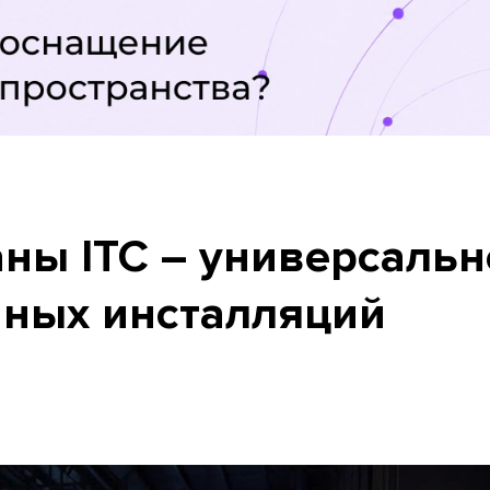
аны ITC – универсаль
чных инсталляций