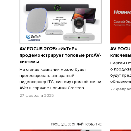
AV FOCUS 2025: «ИнТеР»
AV FOCU
продемонстрирует топовые proAV-
ключевых
системы
Сергей От
о продукт
На стенде компании можно будет
будут пре
протестировать аппаратный
обновлени
видеосервер ITC, систему громкой связи
AVer и горячие новинки Crestron.
27 феврал
27 февраля 2025
ПРОШЕДШЕЕ ОНЛАЙН-СОБЫТИЕ