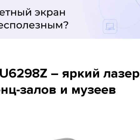
DU6298Z – яркий лазе
нц-залов и музеев