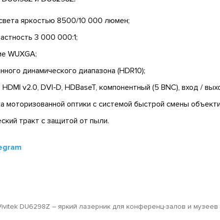
 света яркостью 8500/10 000 люмен;
астность 3 000 000:1;
ние WUXGA;
ного динамического диапазона (HDR10);
HDMI v2.0, DVI-D, HDBaseT, компонентный (5 BNC), вход / вы
а моторизованной оптики с системой быстрой смены объекти
ский тракт с защитой от пыли.
egram
Vivitek DU6298Z – яркий лазерник для конференц-залов и музеев