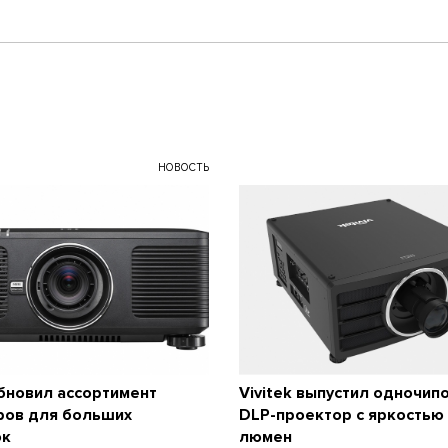
НОВОСТЬ
обновил ассортимент
Vivitek выпустил одночип
ров для больших
DLP-проектор с яркостью
ок
люмен