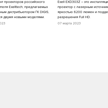
нт проекторов российского
Exell EXD303Z – это инсталля
теля Exelltech, предлагаемых
проектор с лазерным источни
ным дистрибьютором ГК DIGIS,
яркостью 6200 люмен и подд
я двумя новыми моделями.
разрешения Full HD.
023
07 марта 2023