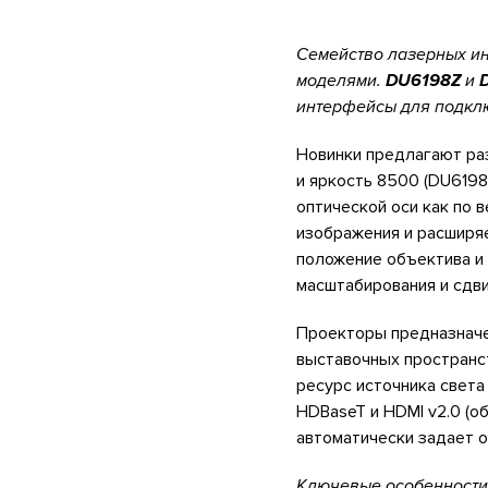
Семейство лазерных и
моделями.
DU6198Z
и
интерфейсы для подкл
Новинки предлагают ра
и яркость 8500 (DU6198
оптической оси как по 
изображения и расширяе
положение объектива и
масштабирования и сдви
Проекторы предназначе
выставочных пространс
ресурс источника свет
HDBaseT и HDMI v2.0 (о
автоматически задает о
Ключевые особенности