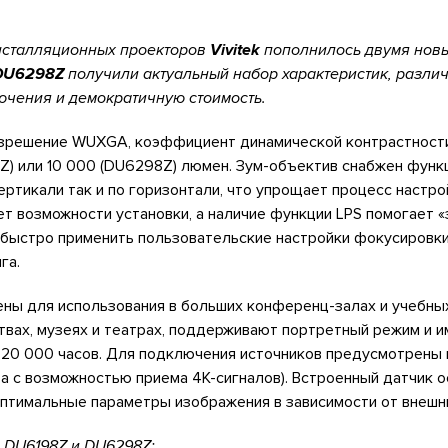
нсталляционных проекторов
Vivitek
пополнилось двумя нов
DU6298Z
получили актуальный набор характеристик, разли
ючения и демократичную стоимость.
зрешение WUXGA, коэффициент динамической контрастности
Z) или 10 000 (DU6298Z) люмен. Зум-объектив снабжен функ
вертикали так и по горизонтали, что упрощает процесс настро
т возможности установки, а наличие функции LPS помогает 
 быстро применить пользовательские настройки фокусировки
га.
ны для использования в больших конференц-залах и учебных
твах, музеях и театрах, поддерживают портретный режим и 
а 20 000 часов. Для подключения источников предусмотрены
ба с возможностью приема 4K-сигналов). Встроенный датчик 
птимальные параметры изображения в зависимости от внешни
 DU6198Z и DU6298Z: