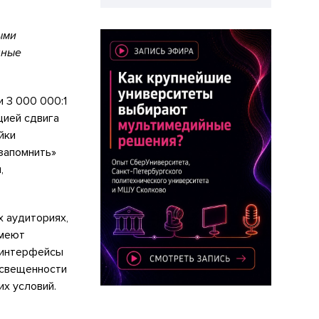
ыми
чные
 3 000 000:1
цией сдвига
йки
«запомнить»
,
 аудиториях,
имеют
 интерфейсы
освещенности
х условий.