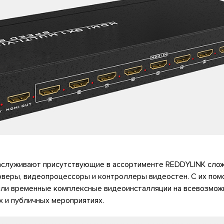
аслуживают присутствующие в ассортименте REDDYLINK сло
юверы, видеопроцессоры и контроллеры видеостен. С их по
или временные комплексные видеоинсталляции на всевозмо
х и публичных мероприятиях.