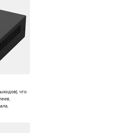
ыходов), что
леев,
ала,