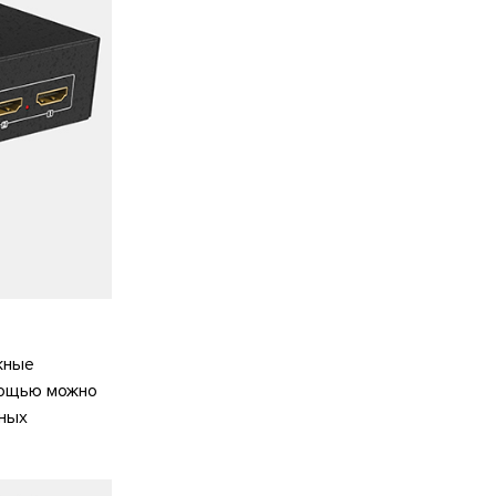
жные
мощью можно
жных