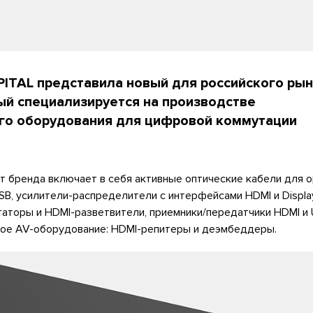
ITAL представила новый для российского рын
ый специализируется на производстве
го оборудования для цифровой коммутации
 бренда включает в себя активные оптические кабели для о
SB, усилители-распределители с интерфейсами HDMI и Display
аторы и HDMI-разветвители, приемники/передатчики HDMI и 
ьное AV-оборудование: HDMI-репитеры и деэмбеддеры.