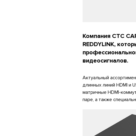
Компания CTC CAP
REDDYLINK, котор
профессионально
видеосигналов.
Актуальный ассортимент
длинных линий HDMI и U
матричные HDMI-коммут
паре, а также специал