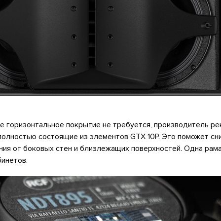
ое горизонтальное покрытие не требуется, производитель р
полностью состоящие из элементов GTX 10P. Это поможет сн
ия от боковых стен и близлежащих поверхностей. Одна рам
инетов.