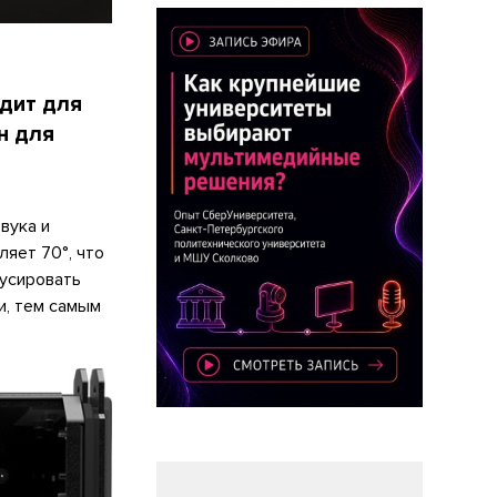
дит для
н для
вука и
яет 70°, что
кусировать
и, тем самым