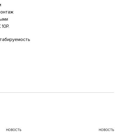
м
монтаж
ными
10P.
штабируемость
НОВОСТЬ
НОВОСТЬ