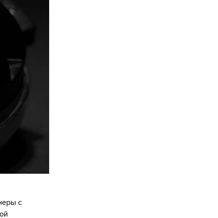
неры с
ой