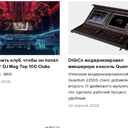
чить клуб, чтобы он попал
DiGiCo модернизировал
г DJ Mag Top 100 Clubs
микшерную консоль Quan
р:
ARIS
Отличием модернизированной
Quantum 225DS стало добавл
 2026
второго 17-дюймового мультит
что сделало рабочий процесс
удобным.
20 апреля 2026
НОВОСТЬ