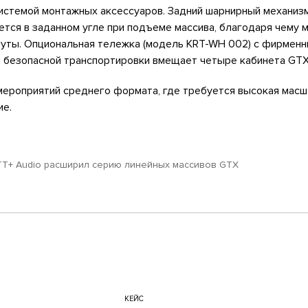
системой монтажных аксессуаров. Задний шарнирный механиз
тся в заданном угле при подъеме массива, благодаря чему 
нуты. Опциональная тележка (модель KRT-WH 002) с фирмен
 безопасной транспортировки вмещает четыре кабинета GTX 
мероприятий среднего формата, где требуется высокая мас
ие.
TT+ Audio расширил серию линейных массивов GTX
КЕЙС