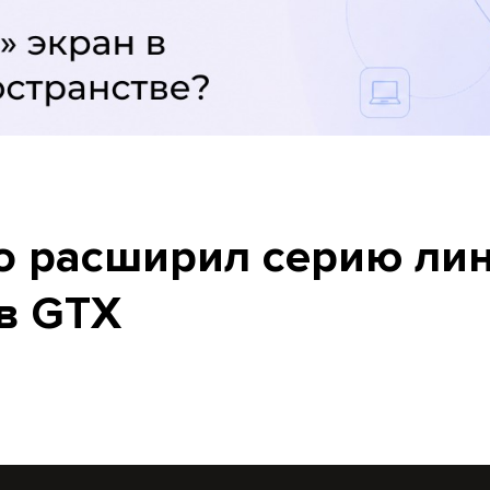
io расширил серию ли
в GTX