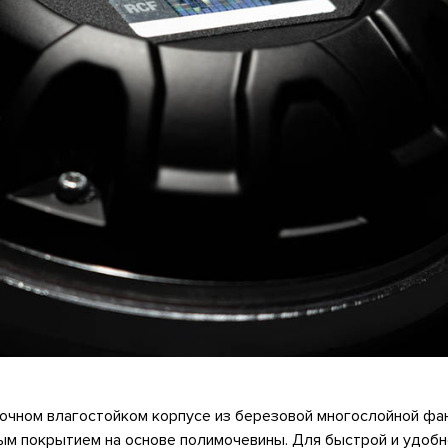
рочном влагостойком корпусе из березовой многослойной фа
м покрытием на основе полимочевины. Для быстрой и удобн