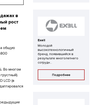
одажах в
ный рост
аем
Exell
Молодой
 на общую
высокотехнологичный
6800
бренд, появившийся в
результате многолетнего
сотрудн...
%. Во многом
грустный).
Подробнее
D LCD (в
адаптировался
 предыдущие