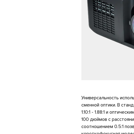
Универсальность испол
сменной оптики. В ста
1.10:1 - 1.88:1 и оптич
100 дюймов с расстояни
соотношением 0.5:1 поз
короткофокусная модель