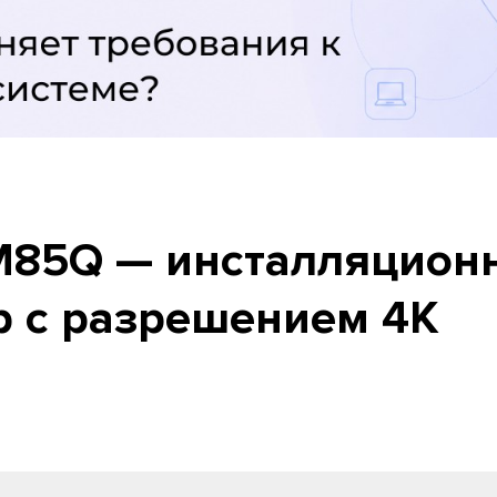
-M85Q — инсталляцион
р с разрешением 4K