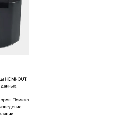
ды HDMI-OUT.
 данные,
торов. Помимо
оизведение
уляции