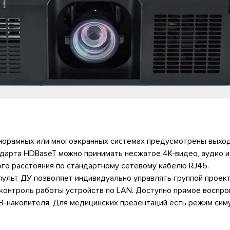
анорамных или многоэкранных системах предусмотрены выхо
дарта HDBaseT можно принимать несжатое 4K-видео, аудио и
го расстояния по стандартному сетевому кабелю RJ45.
ульт ДУ позволяет индивидуально управлять группой проек
 контроль работы устройств по LAN. Доступно прямое воспр
B-накопителя. Для медицинских презентаций есть режим сим