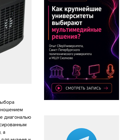
выбора
отношением
ние диагональю
ксированным
, а
 для музеев и