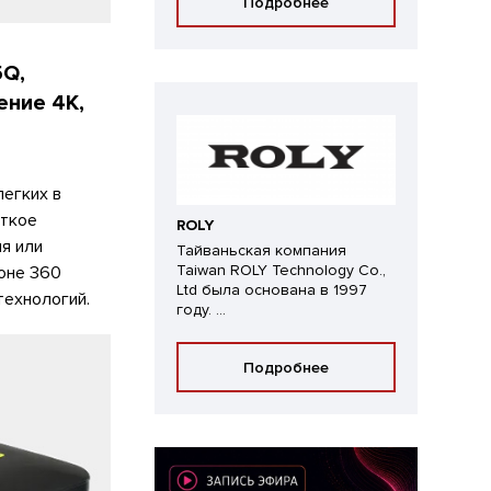
Подробнее
5Q,
ение 4K,
егких в
еткое
ROLY
я или
Тайваньская компания
Taiwan ROLY Technology Co.,
оне 360
Ltd была основана в 1997
технологий.
году. ...
Подробнее