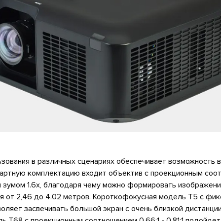
ьзования в различных сценариях обеспечивает возможность 
ндартную комплектацию входит объектив с проекционным со
еским зумом 1.6x, благодаря чему можно формировать изображе
я от 2,46 до 4.02 метров. Короткофокусная модель T5 с фи
воляет засвечивать большой экран с очень близкой дистанции
 T68 с проекционным соотношением 0.66:1 - 0.81:1 подойдет