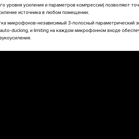
го уровня усиления и параметров компрессии) позволяют то
силение источника в любом помещении;
тка микрофонов-независимый 3-полосный параметрический э
, auto-ducking, и limiting на каждом микрофонном входе обесп
вукоусиления.