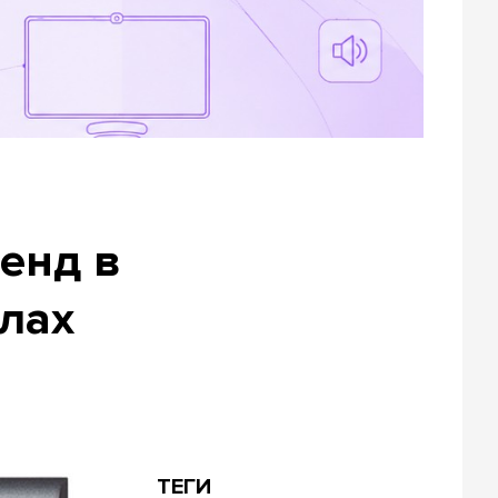
енд в
лах
ТЕГИ