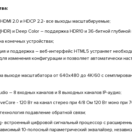
ва:
 HDMI 2.0 и HDCP 2.2- все выходы масштабируемые;
 (HDR) и Deep Color – поддержка HDR10 и 36-битной глубиной 
на конечных устройствах;
ция и поддержка – веб-интерфейс HTML5 устраняет необход
ля изменения конфигурации и позволяет автоматически нас
на выходе масштабатора от 640x480 до 4K/60 с семплирова
dio – 8 входных каналов и 8 выходных каналов IP-аудио;
veCore - 120 Вт на канал стерео при 4/8 Ом 120 Вт моно при 7
технология подавление обратной связи;
ng- встроенный цифровой сигнальный процессор с расширенн
ависимый 10-полосный параметрический эквалайзер, независ