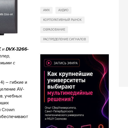
AMX
АУДИО
КОРПОРАТИВНЫЙ РЫНОК
ОБРАЗОВАНИЕ
РАСПРЕДЕЛЕНИЕ СИГНАЛОВ
K
и
DVX-3266-
ллер,
имыми с
4) – гибкие и
деление AV-
в, учебных
чших
я Crown
 обеспечивают