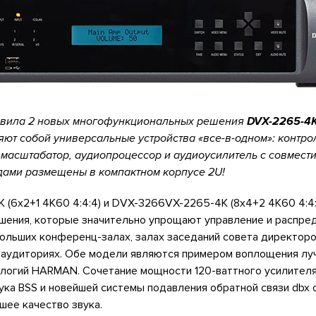
вила 2 новых многофункциональных решения
DVX-2265-4
яют собой универсальные устройства «все-в-одном»: контро
 масштабатор, аудиопроцессор и аудиоусилитель с совмест
дами размещены в компактном корпусе 2U!
(6x2+1 4K60 4:4:4) и DVX-3266VX-2265-4K (8x4+2 4K60 4:4:
ешения, которые значительно упрощают управление и распре
больших конференц-залах, залах заседаний совета директоро
х аудиториях. Обе модели являются примером воплощения лу
логий HARMAN. Сочетание мощности 120-ваттного усилител
вука BSS и новейшей системы подавления обратной связи dbx
шее качество звука.