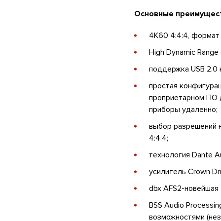
Основные преимущест
4K60 4:4:4, формат
High Dynamic Range
поддержка USB 2.0 
простая конфигура
проприетарном ПО д
приборы удаленно;
выбор разрешений 
4:4:4;
технология Dante Au
усилитель Crown Dri
dbx AFS2-новейшая 
BSS Audio Processi
возможностями (нез