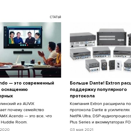
СТАТЬЯ
ndo — это современный
Больше Dante! Extron ра
к оснащению
поддержку популярного
орных
протокола
линский из AUVIX
Компания Extron расширила п
ает почему семейство
протокола Dante в усилителях
 AMX Acendo — это все, что
NetPA Ultra, DSP-аудиопроцес
 Huddle Room.
Plus Series и вкоммутаторах FO
 2020
03 мая 2021