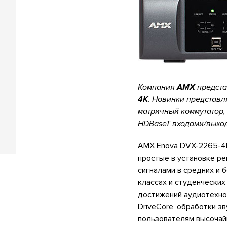
Компания
AMX
предста
4K
. Новинки представл
матричный коммутатор,
HDBaseT входами/выхо
AMX Enova DVX-2265-4K 
простые в установке р
сигналами в средних и 
классах и студенчески
достижений аудиотехно
DriveCore, обработки з
пользователям высочай