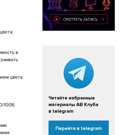
цвета;
имость в
траивать
нием цвета
Читайте избранные
материалы АВ Клуба
0/100В;
в telegram
ыми
Перейти в telegram
имая