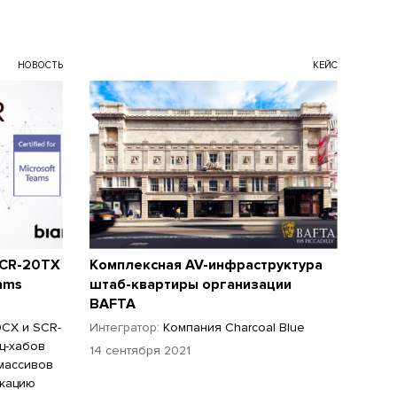
НОВОСТЬ
КЕЙС
SCR-20TX
Комплексная AV-инфраструктура
ams
штаб-квартиры организации
BAFTA
0CX и SCR-
Интегратор:
Компания Charcoal Blue
ц-хабов
14 сентября 2021
массивов
икацию